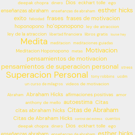
Dios
eckhart tolle
deepak chopra
ego
dinero
esther hicks
enseñanzas abraham
enseñanzas de abraham
frases
exito
frases de motivacion
felicidad
ho’oponopono
hoponopono
ley de atraccion
ley de la atraccion
libros gratis
libertad financiera
louise hay
Medita
meditacion
meditaciones guiadas
Motivacion
Meditacion Hoponopono
metas
pensamientos de motivacion
pensamientos de superacion personal
stress
Superacion Personal
tony robbins
ucdm
videos de motivacion
un curso de milagros
Abraham Hicks
afirmaciones positivas
amor
Abraham
autoestima
Citas
anthony de mello
Citas de Abraham
citas abraham hicks
Citas de Abraham Hicks
cuentos
control del estress
Dios
eckhart tolle
deepak chopra
ego
dinero
esther hicks
enseñanzas abraham
enseñanzas de abraham