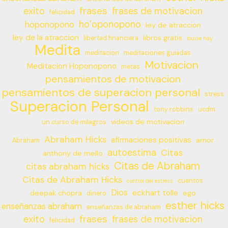
frases
exito
frases de motivacion
felicidad
ho’oponopono
hoponopono
ley de atraccion
ley de la atraccion
libros gratis
libertad financiera
louise hay
Medita
meditacion
meditaciones guiadas
Motivacion
Meditacion Hoponopono
metas
pensamientos de motivacion
pensamientos de superacion personal
stress
Superacion Personal
tony robbins
ucdm
videos de motivacion
un curso de milagros
Abraham Hicks
afirmaciones positivas
amor
Abraham
autoestima
Citas
anthony de mello
Citas de Abraham
citas abraham hicks
Citas de Abraham Hicks
cuentos
control del estress
Dios
eckhart tolle
deepak chopra
ego
dinero
esther hicks
enseñanzas abraham
enseñanzas de abraham
frases
exito
frases de motivacion
felicidad