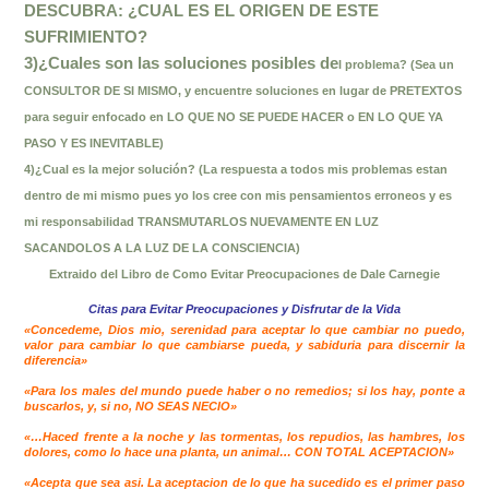
DESCUBRA: ¿CUAL ES EL ORIGEN DE ESTE
SUFRIMIENTO?
3)¿Cuales son las soluciones posibles de
l problema? (Sea un
CONSULTOR DE SI MISMO, y encuentre soluciones en lugar de PRETEXTOS
para seguir enfocado en LO QUE NO SE PUEDE HACER o EN LO QUE YA
PASO Y ES INEVITABLE)
4)¿Cual es la mejor solución? (La respuesta a todos mis problemas estan
dentro de mi mismo pues yo los cree con mis pensamientos erroneos y es
mi responsabilidad TRANSMUTARLOS NUEVAMENTE EN LUZ
SACANDOLOS A LA LUZ DE LA CONSCIENCIA)
Extraido del Libro de Como Evitar Preocupaciones de Dale Carnegie
Citas para Evitar Preocupaciones y Disfrutar de la Vida
«Concedeme, Dios mio, serenidad para aceptar lo que cambiar no puedo,
valor para cambiar lo que cambiarse pueda, y sabiduria para discernir la
diferencia»
«Para los males del mundo puede haber o no remedios;
si los hay, ponte a
buscarlos, y, si no, NO SEAS NECIO»
«…Haced frente a la noche y las tormentas,
los repudios, las hambres, los
dolores,
como lo hace una planta, un animal…
CON TOTAL ACEPTACION»
«Acepta que sea asi. La aceptacion de lo que ha sucedido es el primer paso