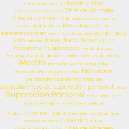
autoestima
Citas
anthony de mello
Citas de Abraham
citas abraham hicks
Citas de Abraham Hicks
cuentos
control del estress
Dios
eckhart tolle
deepak chopra
ego
dinero
esther hicks
enseñanzas abraham
enseñanzas de abraham
frases
exito
frases de motivacion
felicidad
ho’oponopono
hoponopono
ley de atraccion
ley de la atraccion
libros gratis
libertad financiera
louise hay
Medita
meditacion
meditaciones guiadas
Motivacion
Meditacion Hoponopono
metas
pensamientos de motivacion
pensamientos de superacion personal
stress
Superacion Personal
tony robbins
ucdm
videos de motivacion
un curso de milagros
Abraham Hicks
afirmaciones positivas
amor
Abraham
autoestima
Citas
anthony de mello
Citas de Abraham
citas abraham hicks