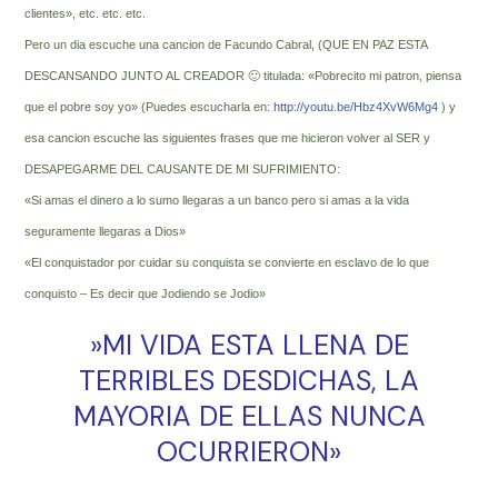
clientes», etc. etc. etc.
Pero un dia escuche una cancion de Facundo Cabral, (QUE EN PAZ ESTA
DESCANSANDO JUNTO AL CREADOR 🙂 titulada: «Pobrecito mi patron, piensa
que el pobre soy yo» (Puedes escucharla en:
http://youtu.be/Hbz4XvW6Mg4
) y
esa cancion escuche las siguientes frases que me hicieron volver al SER y
DESAPEGARME DEL CAUSANTE DE MI SUFRIMIENTO:
«Si amas el dinero a lo sumo llegaras a un banco pero si amas a la vida
seguramente llegaras a Dios»
«El conquistador por cuidar su conquista se convierte en esclavo de lo que
conquisto – Es decir que Jodiendo se Jodio»
‎»MI VIDA ESTA LLENA DE
TERRIBLES DESDICHAS, LA
MAYORIA DE ELLAS NUNCA
OCURRIERON»