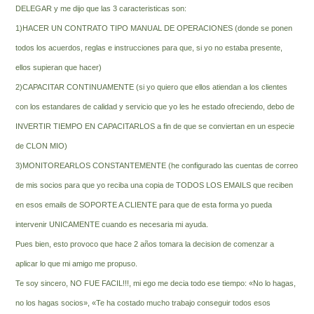
DELEGAR y me dijo que las 3 caracteristicas son:
1)HACER UN CONTRATO TIPO MANUAL DE OPERACIONES (donde se ponen
todos los acuerdos, reglas e instrucciones para que, si yo no estaba presente,
ellos supieran que hacer)
2)CAPACITAR CONTINUAMENTE (si yo quiero que ellos atiendan a los clientes
con los estandares de calidad y servicio que yo les he estado ofreciendo, debo de
INVERTIR TIEMPO EN CAPACITARLOS a fin de que se conviertan en un especie
de CLON MIO)
3)MONITOREARLOS CONSTANTEMENTE (he configurado las cuentas de correo
de mis socios para que yo reciba una copia de TODOS LOS EMAILS que reciben
en esos emails de SOPORTE A CLIENTE para que de esta forma yo pueda
intervenir UNICAMENTE cuando es necesaria mi ayuda.
Pues bien, esto provoco que hace 2 años tomara la decision de comenzar a
aplicar lo que mi amigo me propuso.
Te soy sincero, NO FUE FACIL!!!, mi ego me decia todo ese tiempo: «No lo hagas,
no los hagas socios», «Te ha costado mucho trabajo conseguir todos esos