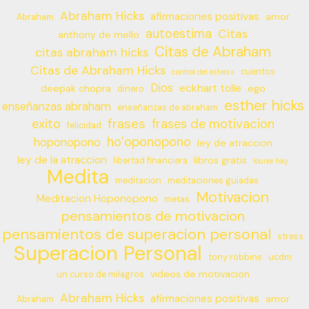
Abraham Hicks
afirmaciones positivas
amor
Abraham
autoestima
Citas
anthony de mello
Citas de Abraham
citas abraham hicks
Citas de Abraham Hicks
cuentos
control del estress
Dios
eckhart tolle
deepak chopra
ego
dinero
esther hicks
enseñanzas abraham
enseñanzas de abraham
frases
exito
frases de motivacion
felicidad
ho’oponopono
hoponopono
ley de atraccion
ley de la atraccion
libros gratis
libertad financiera
louise hay
Medita
meditacion
meditaciones guiadas
Motivacion
Meditacion Hoponopono
metas
pensamientos de motivacion
pensamientos de superacion personal
stress
Superacion Personal
tony robbins
ucdm
videos de motivacion
un curso de milagros
Abraham Hicks
afirmaciones positivas
amor
Abraham