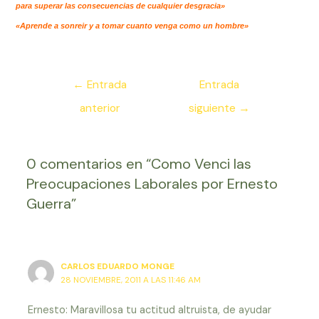
para superar las consecuencias de cualquier desgracia»
«Aprende a sonreir y a tomar cuanto venga como un hombre»
Navegación
←
Entrada
Entrada
de
anterior
siguiente
→
entradas
0 comentarios en “Como Venci las
Preocupaciones Laborales por Ernesto
Guerra”
CARLOS EDUARDO MONGE
28 NOVIEMBRE, 2011 A LAS 11:46 AM
Ernesto: Maravillosa tu actitud altruista, de ayudar