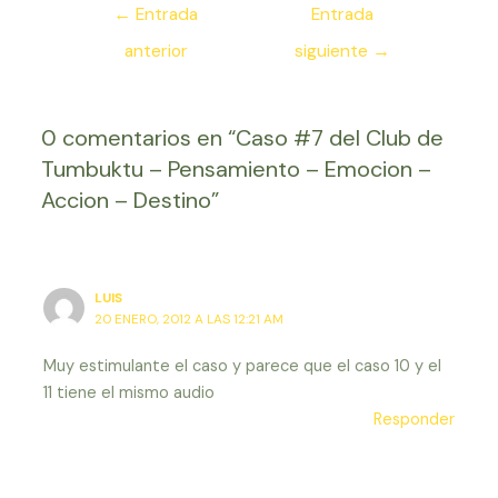
Navegación
←
Entrada
Entrada
de
anterior
siguiente
→
entradas
0 comentarios en “Caso #7 del Club de
Tumbuktu – Pensamiento – Emocion –
Accion – Destino”
LUIS
20 ENERO, 2012 A LAS 12:21 AM
Muy estimulante el caso y parece que el caso 10 y el
11 tiene el mismo audio
Responder