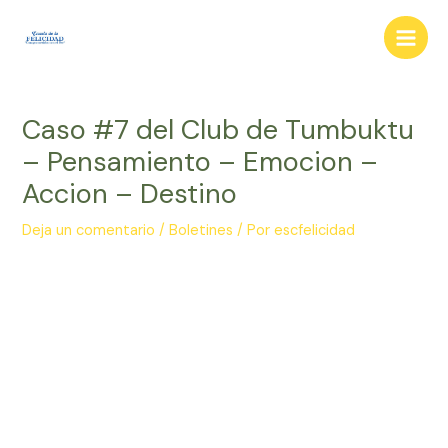
Ir
al
Main
contenido
Men
Caso #7 del Club de Tumbuktu
– Pensamiento – Emocion –
Accion – Destino
Deja un comentario
/
Boletines
/ Por
escfelicidad