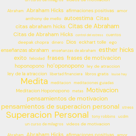
Abraham Hicks
afirmaciones positivas
amor
Abraham
autoestima
Citas
anthony de mello
Citas de Abraham
citas abraham hicks
Citas de Abraham Hicks
cuentos
control del estress
Dios
eckhart tolle
deepak chopra
ego
dinero
esther hicks
enseñanzas abraham
enseñanzas de abraham
frases
exito
frases de motivacion
felicidad
ho’oponopono
hoponopono
ley de atraccion
ley de la atraccion
libros gratis
libertad financiera
louise hay
Medita
meditacion
meditaciones guiadas
Motivacion
Meditacion Hoponopono
metas
pensamientos de motivacion
pensamientos de superacion personal
stress
Superacion Personal
tony robbins
ucdm
videos de motivacion
un curso de milagros
Abraham Hicks
afirmaciones positivas
amor
Abraham