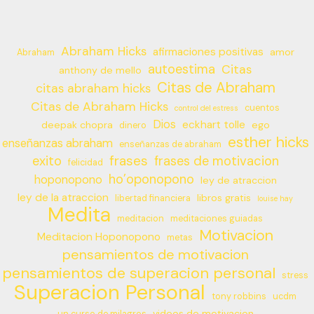
Abraham Hicks
afirmaciones positivas
amor
Abraham
autoestima
Citas
anthony de mello
Citas de Abraham
citas abraham hicks
Citas de Abraham Hicks
cuentos
control del estress
Dios
eckhart tolle
deepak chopra
ego
dinero
esther hicks
enseñanzas abraham
enseñanzas de abraham
frases
exito
frases de motivacion
felicidad
ho’oponopono
hoponopono
ley de atraccion
ley de la atraccion
libros gratis
libertad financiera
louise hay
Medita
meditacion
meditaciones guiadas
Motivacion
Meditacion Hoponopono
metas
pensamientos de motivacion
pensamientos de superacion personal
stress
Superacion Personal
tony robbins
ucdm
videos de motivacion
un curso de milagros