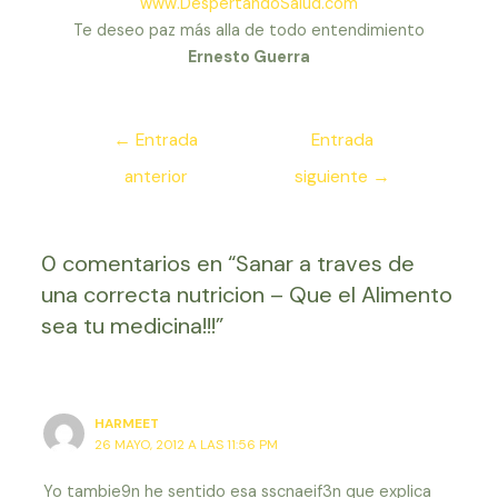
www.DespertandoSalud.com
Te deseo paz más alla de todo entendimiento
Ernesto Guerra
Navegación
←
Entrada
Entrada
de
anterior
siguiente
→
entradas
0 comentarios en “Sanar a traves de
una correcta nutricion – Que el Alimento
sea tu medicina!!!”
HARMEET
26 MAYO, 2012 A LAS 11:56 PM
Yo tambie9n he sentido esa sscnaeif3n que explica