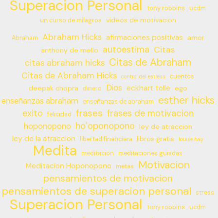
Superacion Personal
tony robbins
ucdm
videos de motivacion
un curso de milagros
Abraham Hicks
afirmaciones positivas
amor
Abraham
autoestima
Citas
anthony de mello
Citas de Abraham
citas abraham hicks
Citas de Abraham Hicks
cuentos
control del estress
Dios
eckhart tolle
deepak chopra
ego
dinero
esther hicks
enseñanzas abraham
enseñanzas de abraham
frases
exito
frases de motivacion
felicidad
ho’oponopono
hoponopono
ley de atraccion
ley de la atraccion
libros gratis
libertad financiera
louise hay
Medita
meditacion
meditaciones guiadas
Motivacion
Meditacion Hoponopono
metas
pensamientos de motivacion
pensamientos de superacion personal
stress
Superacion Personal
tony robbins
ucdm