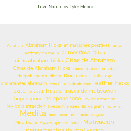
Love Nature by Tyler Moore
Abraham Hicks
afirmaciones positivas
amor
Abraham
autoestima
Citas
anthony de mello
Citas de Abraham
citas abraham hicks
Citas de Abraham Hicks
cuentos
control del estress
Dios
eckhart tolle
deepak chopra
ego
dinero
esther hicks
enseñanzas abraham
enseñanzas de abraham
frases
exito
frases de motivacion
felicidad
ho’oponopono
hoponopono
ley de atraccion
ley de la atraccion
libros gratis
libertad financiera
louise hay
Medita
meditacion
meditaciones guiadas
Motivacion
Meditacion Hoponopono
metas
pensamientos de motivacion