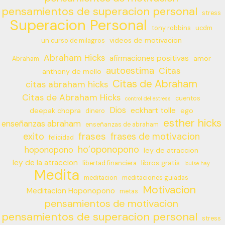
pensamientos de superacion personal
stress
Superacion Personal
tony robbins
ucdm
videos de motivacion
un curso de milagros
Abraham Hicks
afirmaciones positivas
amor
Abraham
autoestima
Citas
anthony de mello
Citas de Abraham
citas abraham hicks
Citas de Abraham Hicks
cuentos
control del estress
Dios
eckhart tolle
deepak chopra
ego
dinero
esther hicks
enseñanzas abraham
enseñanzas de abraham
frases
exito
frases de motivacion
felicidad
ho’oponopono
hoponopono
ley de atraccion
ley de la atraccion
libros gratis
libertad financiera
louise hay
Medita
meditacion
meditaciones guiadas
Motivacion
Meditacion Hoponopono
metas
pensamientos de motivacion
pensamientos de superacion personal
stress