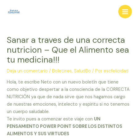
Ir
al
Main
contenido
Men
Sanar a traves de una correcta
nutricion – Que el Alimento sea
tu medicina!!!
Deja un comentario
/
Boletines
,
SaludBo
/ Por
escfelicidad
Hola, te escribe Neto con un nuevo boletín que tiene
como objetivo despertar a la consciencia de la CORRECTA
NUTRICIÓN ya que de nada sirve que nos hagamos cargo
de nuestras emociones, intelecto y espiritu si no tenemos
un cuerpo saludable.
Te invito pues a comenzar este viaje con
UN
PENSAMIENTO POWER POINT SOBRE LOS DISTINTOS
ALIMENTOS Y SUS VIRTUDES