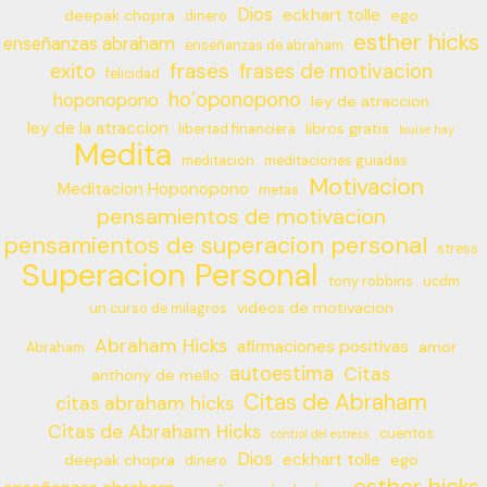
Dios
eckhart tolle
deepak chopra
ego
dinero
esther hicks
enseñanzas abraham
enseñanzas de abraham
frases
exito
frases de motivacion
felicidad
ho’oponopono
hoponopono
ley de atraccion
ley de la atraccion
libros gratis
libertad financiera
louise hay
Medita
meditacion
meditaciones guiadas
Motivacion
Meditacion Hoponopono
metas
pensamientos de motivacion
pensamientos de superacion personal
stress
Superacion Personal
tony robbins
ucdm
videos de motivacion
un curso de milagros
Abraham Hicks
afirmaciones positivas
amor
Abraham
autoestima
Citas
anthony de mello
Citas de Abraham
citas abraham hicks
Citas de Abraham Hicks
cuentos
control del estress
Dios
eckhart tolle
deepak chopra
ego
dinero