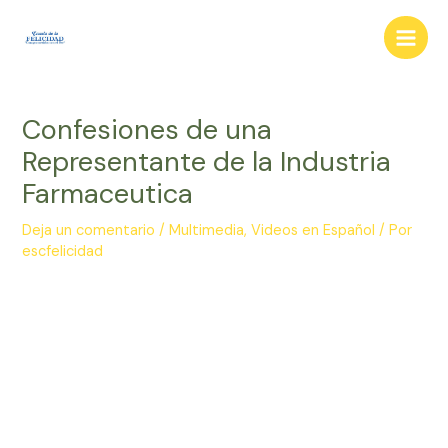
Ir
al
Main
contenido
Men
Confesiones de una
Representante de la Industria
Farmaceutica
Deja un comentario
/
Multimedia
,
Videos en Español
/ Por
escfelicidad