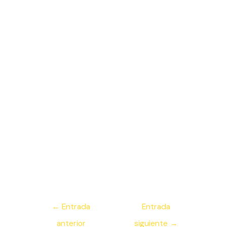
Navegación
←
Entrada
Entrada
de
anterior
siguiente
→