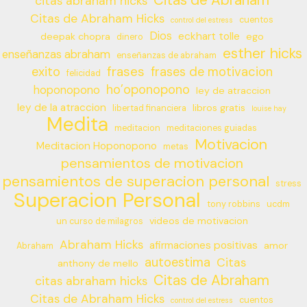
Citas de Abraham
citas abraham hicks
Citas de Abraham Hicks
cuentos
control del estress
Dios
eckhart tolle
deepak chopra
ego
dinero
esther hicks
enseñanzas abraham
enseñanzas de abraham
frases
exito
frases de motivacion
felicidad
ho’oponopono
hoponopono
ley de atraccion
ley de la atraccion
libros gratis
libertad financiera
louise hay
Medita
meditacion
meditaciones guiadas
Motivacion
Meditacion Hoponopono
metas
pensamientos de motivacion
pensamientos de superacion personal
stress
Superacion Personal
tony robbins
ucdm
videos de motivacion
un curso de milagros
Abraham Hicks
afirmaciones positivas
amor
Abraham
autoestima
Citas
anthony de mello
Citas de Abraham
citas abraham hicks
Citas de Abraham Hicks
cuentos
control del estress