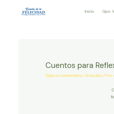
Ir
Inicio
Gpo. 
al
contenido
Cuentos para Reflex
Deja un comentario
/
Articulos
/ Por
D
l