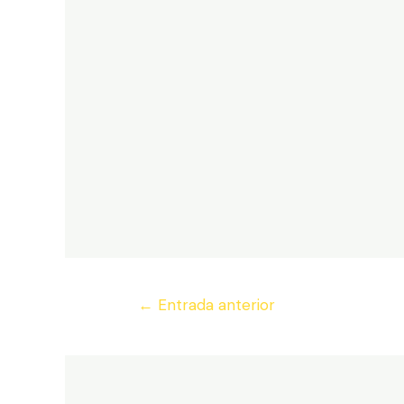
Navegación
←
Entrada anterior
de
entradas