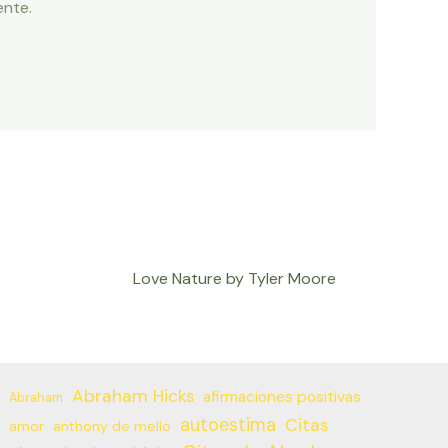
ente.
Love Nature by Tyler Moore
Abraham Hicks
afirmaciones positivas
Abraham
autoestima
Citas
amor
anthony de mello