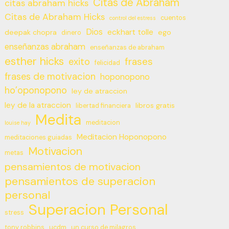
Citas de Abraham
citas abraham hicks
Citas de Abraham Hicks
cuentos
control del estress
Dios
eckhart tolle
deepak chopra
ego
dinero
enseñanzas abraham
enseñanzas de abraham
esther hicks
frases
exito
felicidad
frases de motivacion
hoponopono
ho’oponopono
ley de atraccion
ley de la atraccion
libros gratis
libertad financiera
Medita
meditacion
louise hay
Meditacion Hoponopono
meditaciones guiadas
Motivacion
metas
pensamientos de motivacion
pensamientos de superacion
personal
Superacion Personal
stress
tony robbins
ucdm
un curso de milagros