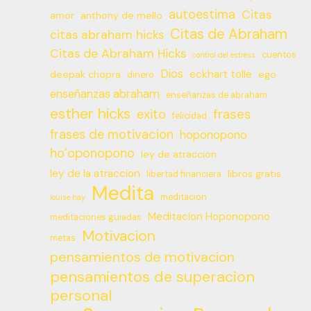
autoestima
Citas
amor
anthony de mello
Citas de Abraham
citas abraham hicks
Citas de Abraham Hicks
cuentos
control del estress
Dios
eckhart tolle
deepak chopra
ego
dinero
enseñanzas abraham
enseñanzas de abraham
esther hicks
frases
exito
felicidad
frases de motivacion
hoponopono
ho’oponopono
ley de atraccion
ley de la atraccion
libros gratis
libertad financiera
Medita
meditacion
louise hay
Meditacion Hoponopono
meditaciones guiadas
Motivacion
metas
pensamientos de motivacion
pensamientos de superacion
personal