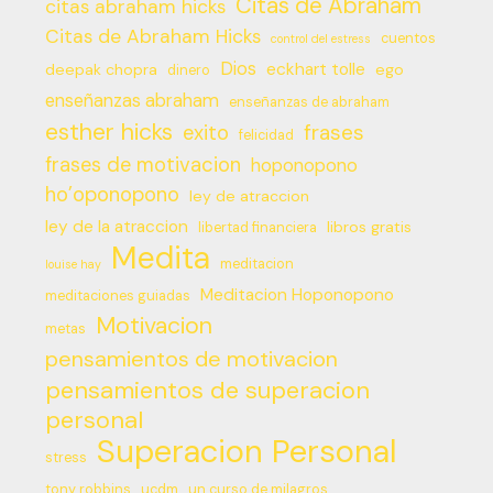
Citas de Abraham
citas abraham hicks
Citas de Abraham Hicks
cuentos
control del estress
Dios
eckhart tolle
deepak chopra
ego
dinero
enseñanzas abraham
enseñanzas de abraham
esther hicks
frases
exito
felicidad
frases de motivacion
hoponopono
ho’oponopono
ley de atraccion
ley de la atraccion
libros gratis
libertad financiera
Medita
meditacion
louise hay
Meditacion Hoponopono
meditaciones guiadas
Motivacion
metas
pensamientos de motivacion
pensamientos de superacion
personal
Superacion Personal
stress
tony robbins
ucdm
un curso de milagros