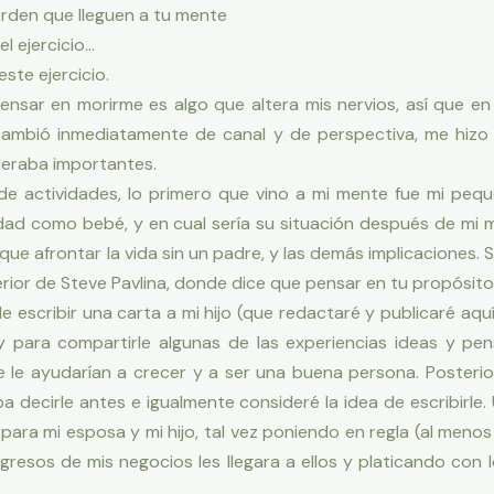
 orden que lleguen a tu mente
l ejercicio…
ste ejercicio.
 pensar en morirme es algo que altera mis nervios, así que 
ambió inmediatamente de canal y de perspectiva, me hiz
eraba importantes.
 de actividades, lo primero que vino a mi mente fue mi peq
lidad como bebé, y en cual sería su situación después de m
ue afrontar la vida sin un padre, y las demás implicaciones. 
erior de Steve Pavlina, donde dice que pensar en tu propósito d
 escribir una carta a mi hijo (que redactaré y publicaré aquí
o y para compartirle algunas de las experiencias ideas y 
ue le ayudarían a crecer y a ser una buena persona. Poster
a decirle antes e igualmente consideré la idea de escribirle.
para mi esposa y mi hijo, tal vez poniendo en regla (al meno
gresos de mis negocios les llegara a ellos y platicando con