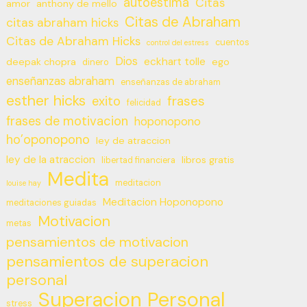
autoestima
Citas
amor
anthony de mello
Citas de Abraham
citas abraham hicks
Citas de Abraham Hicks
cuentos
control del estress
Dios
eckhart tolle
deepak chopra
ego
dinero
enseñanzas abraham
enseñanzas de abraham
esther hicks
frases
exito
felicidad
frases de motivacion
hoponopono
ho’oponopono
ley de atraccion
ley de la atraccion
libros gratis
libertad financiera
Medita
meditacion
louise hay
Meditacion Hoponopono
meditaciones guiadas
Motivacion
metas
pensamientos de motivacion
pensamientos de superacion
personal
Superacion Personal
stress