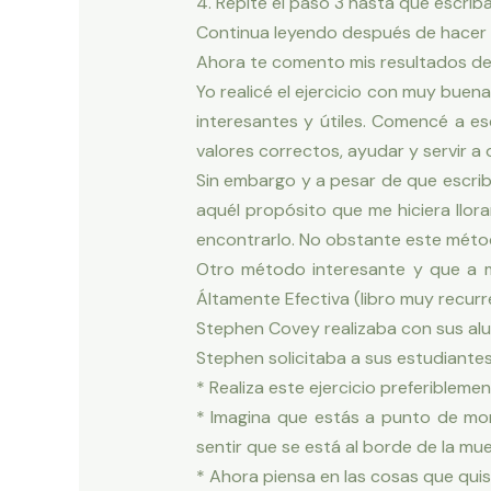
4. Repite el paso 3 hasta que escriba
Continua leyendo después de hacer e
Ahora te comento mis resultados del 
Yo realicé el ejercicio con muy buen
interesantes y útiles. Comencé a esc
valores correctos, ayudar y servir a
Sin embargo y a pesar de que escribí
aquél propósito que me hiciera llora
encontrarlo. No obstante este mét
Otro método interesante y que a m
Áltamente Efectiva (libro muy recurr
Stephen Covey realizaba con sus alum
Stephen solicitaba a sus estudiantes 
* Realiza este ejercicio preferiblemen
* Imagina que estás a punto de mor
sentir que se está al borde de la mu
* Ahora piensa en las cosas que qui