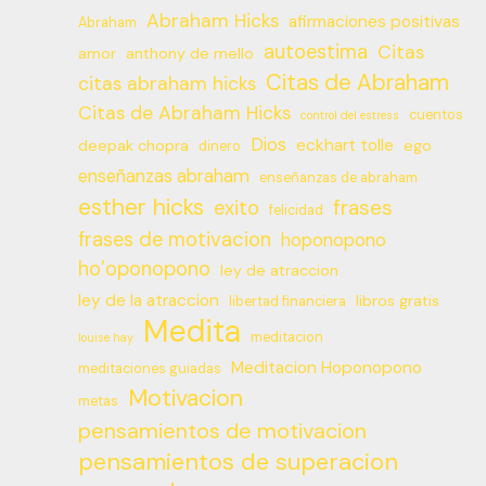
Abraham Hicks
afirmaciones positivas
Abraham
autoestima
Citas
amor
anthony de mello
Citas de Abraham
citas abraham hicks
Citas de Abraham Hicks
cuentos
control del estress
Dios
eckhart tolle
deepak chopra
ego
dinero
enseñanzas abraham
enseñanzas de abraham
esther hicks
frases
exito
felicidad
frases de motivacion
hoponopono
ho’oponopono
ley de atraccion
ley de la atraccion
libros gratis
libertad financiera
Medita
meditacion
louise hay
Meditacion Hoponopono
meditaciones guiadas
Motivacion
metas
pensamientos de motivacion
pensamientos de superacion