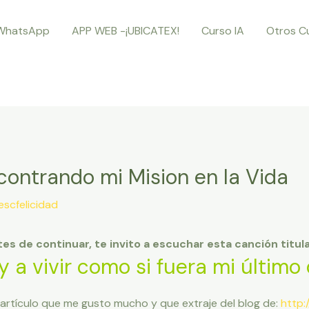
WhatsApp
APP WEB -¡UBICATEX!
Curso IA
Otros C
ncontrando mi Mision en la Vida
escfelicidad
es de continuar, te invito a escuchar esta canción titul
y a vivir como si fuera mi último 
n artículo que me gusto mucho y que extraje del blog de:
http: