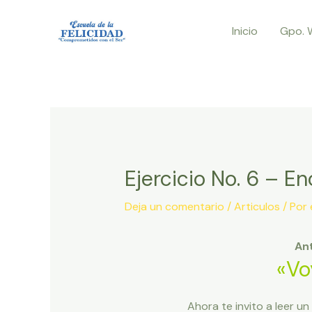
Ir
Inicio
Gpo. 
al
contenido
Ejercicio No. 6 – E
Deja un comentario
/
Articulos
/ Por
Ant
«Vo
Ahora te invito a leer u