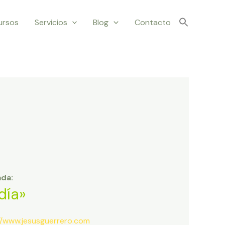
ursos
Servicios
Blog
Contacto
ada:
día»
//www.jesusguerrero.com