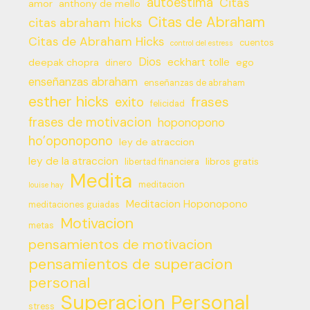
autoestima
Citas
amor
anthony de mello
Citas de Abraham
citas abraham hicks
Citas de Abraham Hicks
cuentos
control del estress
Dios
eckhart tolle
deepak chopra
ego
dinero
enseñanzas abraham
enseñanzas de abraham
esther hicks
frases
exito
felicidad
frases de motivacion
hoponopono
ho’oponopono
ley de atraccion
ley de la atraccion
libros gratis
libertad financiera
Medita
meditacion
louise hay
Meditacion Hoponopono
meditaciones guiadas
Motivacion
metas
pensamientos de motivacion
pensamientos de superacion
personal
Superacion Personal
stress