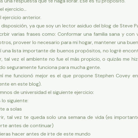
s una respuesta que te haga llorar. Ese es tu propósito.
l ejercicio…
ejercicio anterior.
a disposición, ya que soy un lector asiduo del blog de Steve 
rbir varias frases como: Conformar una familia sana y con v
 otros, proveer lo necesario para mi hogar, mantener una buena
 una lista importante de buenos propósitos, no logré encont
r, tal vez el ambiente no fue el más propicio, o quizás me 
odo seguramente funciona para mucha gente.
í me funcionó mejor es el que propone Stephen Covey en 
ente en este blog).
nos de universidad el siguiente ejercicio:
lo siguiente:
te a solas
ir, tal vez te queda solo una semana de vida (es importan
erte antes de continuar)
sieras hacer antes de irte de este mundo