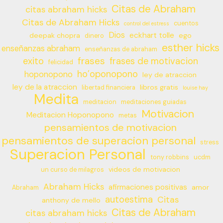
Citas de Abraham
citas abraham hicks
Citas de Abraham Hicks
cuentos
control del estress
Dios
eckhart tolle
deepak chopra
ego
dinero
esther hicks
enseñanzas abraham
enseñanzas de abraham
frases
exito
frases de motivacion
felicidad
ho’oponopono
hoponopono
ley de atraccion
ley de la atraccion
libros gratis
libertad financiera
louise hay
Medita
meditacion
meditaciones guiadas
Motivacion
Meditacion Hoponopono
metas
pensamientos de motivacion
pensamientos de superacion personal
stress
Superacion Personal
tony robbins
ucdm
videos de motivacion
un curso de milagros
Abraham Hicks
afirmaciones positivas
amor
Abraham
autoestima
Citas
anthony de mello
Citas de Abraham
citas abraham hicks