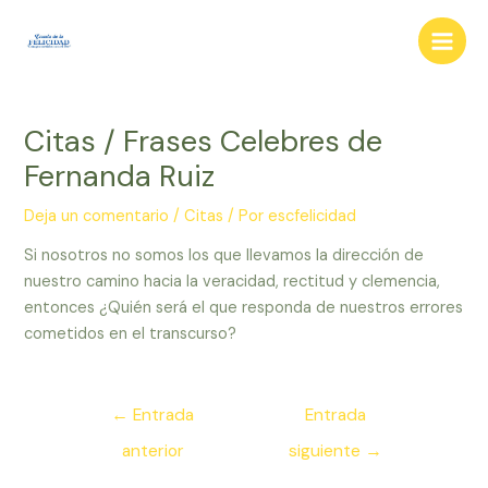
Ir
al
Main
contenido
Men
Citas / Frases Celebres de
Fernanda Ruiz
Deja un comentario
/
Citas
/ Por
escfelicidad
Si nosotros no somos los que llevamos la dirección de
nuestro camino hacia la veracidad, rectitud y clemencia,
entonces ¿Quién será el que responda de nuestros errores
cometidos en el transcurso?
Navegación
←
Entrada
Entrada
de
anterior
siguiente
→
entradas