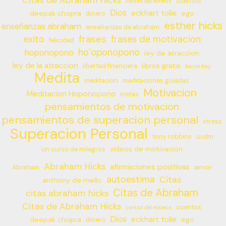
Citas de Abraham Hicks
cuentos
control del estress
Dios
eckhart tolle
deepak chopra
ego
dinero
esther hicks
enseñanzas abraham
enseñanzas de abraham
frases
exito
frases de motivacion
felicidad
ho’oponopono
hoponopono
ley de atraccion
ley de la atraccion
libros gratis
libertad financiera
louise hay
Medita
meditacion
meditaciones guiadas
Motivacion
Meditacion Hoponopono
metas
pensamientos de motivacion
pensamientos de superacion personal
stress
Superacion Personal
tony robbins
ucdm
videos de motivacion
un curso de milagros
Abraham Hicks
afirmaciones positivas
amor
Abraham
autoestima
Citas
anthony de mello
Citas de Abraham
citas abraham hicks
Citas de Abraham Hicks
cuentos
control del estress
Dios
eckhart tolle
deepak chopra
ego
dinero