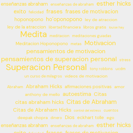
esther hicks
enseñanzas abraham
enseñanzas de abraham
frases
exito
frases de motivacion
felicidad
ho’oponopono
hoponopono
ley de atraccion
ley de la atraccion
libros gratis
libertad financiera
louise hay
Medita
meditacion
meditaciones guiadas
Motivacion
Meditacion Hoponopono
metas
pensamientos de motivacion
pensamientos de superacion personal
stress
Superacion Personal
tony robbins
ucdm
videos de motivacion
un curso de milagros
Abraham Hicks
afirmaciones positivas
amor
Abraham
autoestima
Citas
anthony de mello
Citas de Abraham
citas abraham hicks
Citas de Abraham Hicks
cuentos
control del estress
Dios
eckhart tolle
deepak chopra
ego
dinero
esther hicks
enseñanzas abraham
enseñanzas de abraham
frases