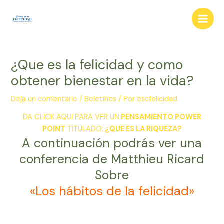
Ir
al
Main
contenido
Men
¿Que es la felicidad y como
obtener bienestar en la vida?
Deja un comentario
/
Boletines
/ Por
escfelicidad
DA CLICK AQUI PARA VER UN
PENSAMIENTO POWER
POINT
TITULADO:
¿QUE ES LA RIQUEZA?
A continuación podrás ver una
conferencia de Matthieu Ricard
Sobre
«Los hábitos de la felicidad»