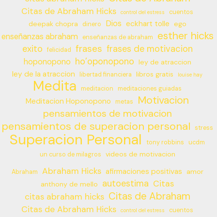
Citas de Abraham Hicks
cuentos
control del estress
Dios
eckhart tolle
deepak chopra
ego
dinero
esther hicks
enseñanzas abraham
enseñanzas de abraham
frases
exito
frases de motivacion
felicidad
ho’oponopono
hoponopono
ley de atraccion
ley de la atraccion
libros gratis
libertad financiera
louise hay
Medita
meditacion
meditaciones guiadas
Motivacion
Meditacion Hoponopono
metas
pensamientos de motivacion
pensamientos de superacion personal
stress
Superacion Personal
tony robbins
ucdm
videos de motivacion
un curso de milagros
Abraham Hicks
afirmaciones positivas
amor
Abraham
autoestima
Citas
anthony de mello
Citas de Abraham
citas abraham hicks
Citas de Abraham Hicks
cuentos
control del estress