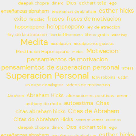
Dios
eckhart tolle
deepak chopra
ego
dinero
esther hicks
enseñanzas abraham
enseñanzas de abraham
frases
exito
frases de motivacion
felicidad
ho’oponopono
hoponopono
ley de atraccion
ley de la atraccion
libros gratis
libertad financiera
louise hay
Medita
meditacion
meditaciones guiadas
Motivacion
Meditacion Hoponopono
metas
pensamientos de motivacion
pensamientos de superacion personal
stress
Superacion Personal
tony robbins
ucdm
videos de motivacion
un curso de milagros
Abraham Hicks
afirmaciones positivas
amor
Abraham
autoestima
Citas
anthony de mello
Citas de Abraham
citas abraham hicks
Citas de Abraham Hicks
cuentos
control del estress
Dios
eckhart tolle
deepak chopra
ego
dinero
esther hicks
enseñanzas abraham
enseñanzas de abraham