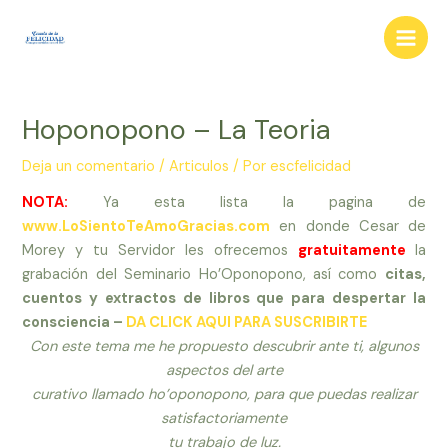
Ir
al
Main
contenido
Men
Hoponopono – La Teoria
Deja un comentario
/
Articulos
/ Por
escfelicidad
NOTA:
Ya esta lista la pagina de
www.LoSientoTeAmoGracias.com
en donde Cesar de
Morey y tu Servidor les ofrecemos
gratuitamente
la
grabación del Seminario Ho’Oponopono, así como
citas,
cuentos y extractos de libros que para despertar la
consciencia –
DA CLICK AQUI PARA SUSCRIBIRTE
Con este tema me he propuesto descubrir ante ti, algunos
aspectos del arte
curativo llamado ho’oponopono, para que puedas realizar
satisfactoriamente
tu trabajo de luz.