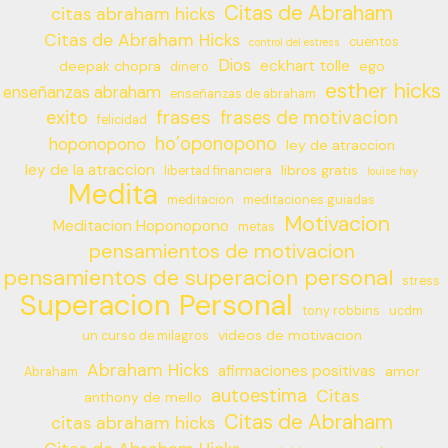
Citas de Abraham
citas abraham hicks
Citas de Abraham Hicks
cuentos
control del estress
Dios
eckhart tolle
deepak chopra
ego
dinero
esther hicks
enseñanzas abraham
enseñanzas de abraham
frases
exito
frases de motivacion
felicidad
ho’oponopono
hoponopono
ley de atraccion
ley de la atraccion
libros gratis
libertad financiera
louise hay
Medita
meditacion
meditaciones guiadas
Motivacion
Meditacion Hoponopono
metas
pensamientos de motivacion
pensamientos de superacion personal
stress
Superacion Personal
tony robbins
ucdm
videos de motivacion
un curso de milagros
Abraham Hicks
afirmaciones positivas
amor
Abraham
autoestima
Citas
anthony de mello
Citas de Abraham
citas abraham hicks