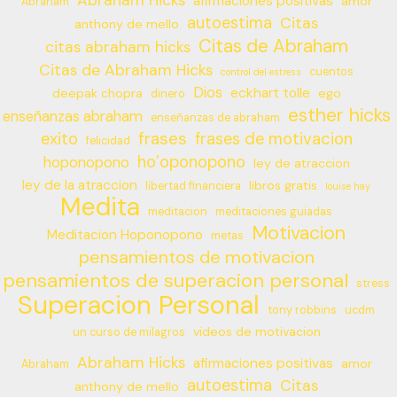
afirmaciones positivas
amor
Abraham
autoestima
Citas
anthony de mello
Citas de Abraham
citas abraham hicks
Citas de Abraham Hicks
cuentos
control del estress
Dios
eckhart tolle
deepak chopra
ego
dinero
esther hicks
enseñanzas abraham
enseñanzas de abraham
frases
exito
frases de motivacion
felicidad
ho’oponopono
hoponopono
ley de atraccion
ley de la atraccion
libros gratis
libertad financiera
louise hay
Medita
meditacion
meditaciones guiadas
Motivacion
Meditacion Hoponopono
metas
pensamientos de motivacion
pensamientos de superacion personal
stress
Superacion Personal
tony robbins
ucdm
videos de motivacion
un curso de milagros
Abraham Hicks
afirmaciones positivas
amor
Abraham
autoestima
Citas
anthony de mello