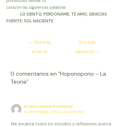
pronuncies desde tu
corazón las siguientes palabras:
LO SIENTO, PERDONAME, TE AMO, GRACIAS
FUENTE: SOL NACIENTE
Navegación
←
Entrada
Entrada
de
anterior
siguiente
→
entradas
0 comentarios en “Hoponopono – La
Teoria”
BLANCA GARCIA RODRIGUEZ
22 SEPTIEMBRE, 2010 A LAS 10:06 PM
Me encanta todos los estudios y reflexiones acerca