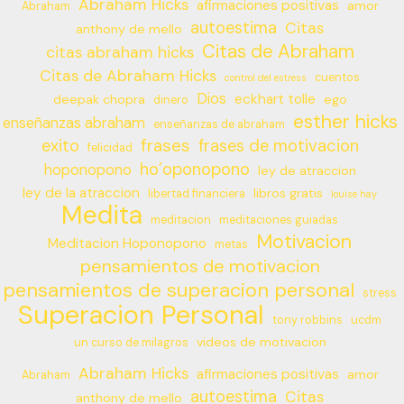
Abraham Hicks
afirmaciones positivas
amor
Abraham
autoestima
Citas
anthony de mello
Citas de Abraham
citas abraham hicks
Citas de Abraham Hicks
cuentos
control del estress
Dios
eckhart tolle
deepak chopra
ego
dinero
esther hicks
enseñanzas abraham
enseñanzas de abraham
frases
exito
frases de motivacion
felicidad
ho’oponopono
hoponopono
ley de atraccion
ley de la atraccion
libros gratis
libertad financiera
louise hay
Medita
meditacion
meditaciones guiadas
Motivacion
Meditacion Hoponopono
metas
pensamientos de motivacion
pensamientos de superacion personal
stress
Superacion Personal
tony robbins
ucdm
videos de motivacion
un curso de milagros
Abraham Hicks
afirmaciones positivas
amor
Abraham
autoestima
Citas
anthony de mello