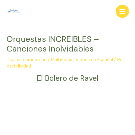
Ir
al
Main
contenido
Men
Orquestas INCREIBLES –
Canciones Inolvidables
Deja un comentario
/
Multimedia
,
Videos en Español
/ Por
escfelicidad
El Bolero de Ravel