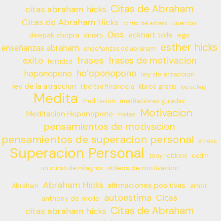
Citas de Abraham
citas abraham hicks
Citas de Abraham Hicks
cuentos
control del estress
Dios
eckhart tolle
deepak chopra
ego
dinero
esther hicks
enseñanzas abraham
enseñanzas de abraham
frases
exito
frases de motivacion
felicidad
ho’oponopono
hoponopono
ley de atraccion
ley de la atraccion
libros gratis
libertad financiera
louise hay
Medita
meditacion
meditaciones guiadas
Motivacion
Meditacion Hoponopono
metas
pensamientos de motivacion
pensamientos de superacion personal
stress
Superacion Personal
tony robbins
ucdm
videos de motivacion
un curso de milagros
Abraham Hicks
afirmaciones positivas
amor
Abraham
autoestima
Citas
anthony de mello
Citas de Abraham
citas abraham hicks