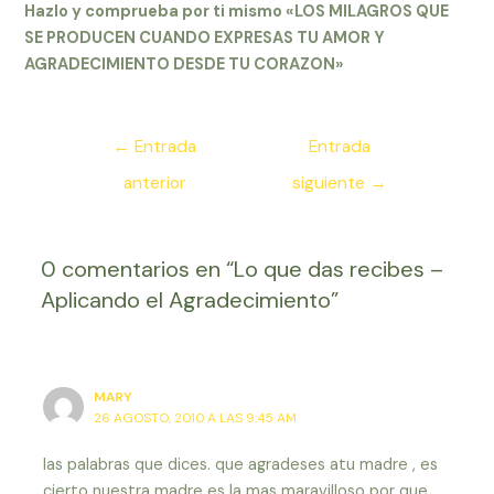
Hazlo y comprueba por ti mismo «LOS MILAGROS QUE
SE PRODUCEN CUANDO EXPRESAS TU AMOR Y
AGRADECIMIENTO DESDE TU CORAZON»
Navegación
←
Entrada
Entrada
de
anterior
siguiente
→
entradas
0 comentarios en “Lo que das recibes –
Aplicando el Agradecimiento”
MARY
26 AGOSTO, 2010 A LAS 9:45 AM
las palabras que dices. que agradeses atu madre , es
cierto nuestra madre es la mas maravilloso por que