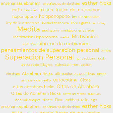
esther hicks
enseñanzas abraham
enseñanzas de abraham
frases
exito
frases de motivacion
felicidad
ho’oponopono
hoponopono
ley de atraccion
ley de la atraccion
libros gratis
libertad financiera
louise hay
Medita
meditacion
meditaciones guiadas
Motivacion
Meditacion Hoponopono
metas
pensamientos de motivacion
pensamientos de superacion personal
stress
Superacion Personal
tony robbins
ucdm
videos de motivacion
un curso de milagros
Abraham Hicks
afirmaciones positivas
amor
Abraham
autoestima
Citas
anthony de mello
Citas de Abraham
citas abraham hicks
Citas de Abraham Hicks
cuentos
control del estress
Dios
eckhart tolle
deepak chopra
ego
dinero
esther hicks
enseñanzas abraham
enseñanzas de abraham
frases