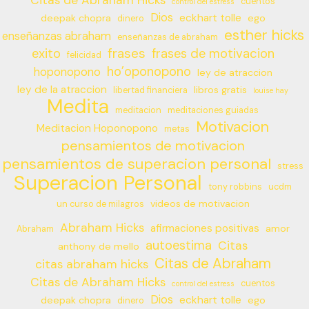
Citas de Abraham Hicks
cuentos
control del estress
Dios
eckhart tolle
deepak chopra
ego
dinero
esther hicks
enseñanzas abraham
enseñanzas de abraham
frases
exito
frases de motivacion
felicidad
ho’oponopono
hoponopono
ley de atraccion
ley de la atraccion
libros gratis
libertad financiera
louise hay
Medita
meditacion
meditaciones guiadas
Motivacion
Meditacion Hoponopono
metas
pensamientos de motivacion
pensamientos de superacion personal
stress
Superacion Personal
tony robbins
ucdm
videos de motivacion
un curso de milagros
Abraham Hicks
afirmaciones positivas
amor
Abraham
autoestima
Citas
anthony de mello
Citas de Abraham
citas abraham hicks
Citas de Abraham Hicks
cuentos
control del estress
Dios
eckhart tolle
deepak chopra
ego
dinero