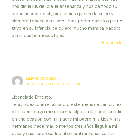
nos dio la lus del dia, la enseñanza y nos da todo su
amor incondicional , pido a dios que me la cuide y
siempre tenerla a mi lado , para poder darle lo que no
tuvo en su infancia, te quiero mucho mamita, yadoro
a mis dos hermosos hijos.
Responder
LILIANA ANGULO
26 AGOSTO, 2010 A LAS 2:13 PM
Licenciado Ernesto.
Le agradezco en el alma por este mensaje tan divino
y le cuento algo me recuerda algo similar que sucediò
en una ocasiòn con mi madre mi padre mis tios y mis
hermanos ,hace mas o menos tres años lleguè a mi
casa y cual sorpresa fue al encontrar varias cartas