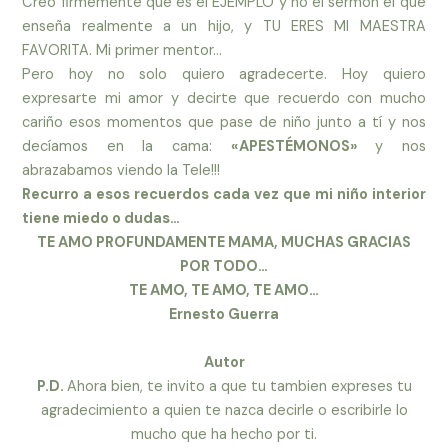
Creo firmemente que es el EJEMPLO y no el sermón el que
enseña realmente a un hijo, y TU ERES MI MAESTRA
FAVORITA. Mi primer mentor…
Pero hoy no solo quiero agradecerte. Hoy quiero
expresarte mi amor y decirte que recuerdo con mucho
cariño esos momentos que pase de niño junto a tí y nos
decíamos en la cama:
«APESTÉMONOS»
y nos
abrazabamos viendo la Tele!!!
Recurro a esos recuerdos cada vez que mi niño interior
tiene miedo o dudas…
TE AMO PROFUNDAMENTE MAMA, MUCHAS GRACIAS
POR TODO…
TE AMO, TE AMO, TE AMO…
Ernesto Guerra
Autor
P.D.
Ahora bien, te invito a que tu tambien expreses tu
agradecimiento a quien te nazca decirle o escribirle lo
mucho que ha hecho por ti.