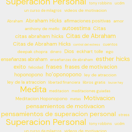
Superacion Personal
tony robbins
ucdm
videos de motivacion
un curso de milagros
Abraham Hicks
afirmaciones positivas
amor
Abraham
autoestima
Citas
anthony de mello
Citas de Abraham
citas abraham hicks
Citas de Abraham Hicks
cuentos
control del estress
Dios
eckhart tolle
deepak chopra
ego
dinero
esther hicks
enseñanzas abraham
enseñanzas de abraham
frases
exito
frases de motivacion
felicidad
ho’oponopono
hoponopono
ley de atraccion
ley de la atraccion
libros gratis
libertad financiera
louise hay
Medita
meditacion
meditaciones guiadas
Motivacion
Meditacion Hoponopono
metas
pensamientos de motivacion
pensamientos de superacion personal
stress
Superacion Personal
tony robbins
ucdm
videos de motivacion
un curso de milagros