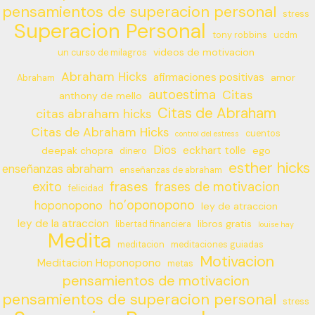
pensamientos de superacion personal
stress
Superacion Personal
tony robbins
ucdm
videos de motivacion
un curso de milagros
Abraham Hicks
afirmaciones positivas
amor
Abraham
autoestima
Citas
anthony de mello
Citas de Abraham
citas abraham hicks
Citas de Abraham Hicks
cuentos
control del estress
Dios
eckhart tolle
deepak chopra
ego
dinero
esther hicks
enseñanzas abraham
enseñanzas de abraham
frases
exito
frases de motivacion
felicidad
ho’oponopono
hoponopono
ley de atraccion
ley de la atraccion
libros gratis
libertad financiera
louise hay
Medita
meditacion
meditaciones guiadas
Motivacion
Meditacion Hoponopono
metas
pensamientos de motivacion
pensamientos de superacion personal
stress