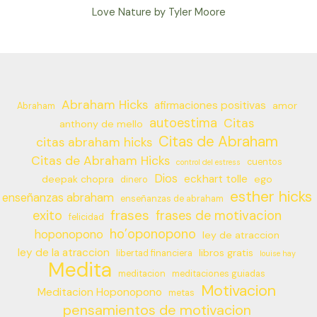
Love Nature by Tyler Moore
Abraham Hicks
afirmaciones positivas
amor
Abraham
autoestima
Citas
anthony de mello
Citas de Abraham
citas abraham hicks
Citas de Abraham Hicks
cuentos
control del estress
Dios
eckhart tolle
deepak chopra
ego
dinero
esther hicks
enseñanzas abraham
enseñanzas de abraham
frases
exito
frases de motivacion
felicidad
ho’oponopono
hoponopono
ley de atraccion
ley de la atraccion
libros gratis
libertad financiera
louise hay
Medita
meditacion
meditaciones guiadas
Motivacion
Meditacion Hoponopono
metas
pensamientos de motivacion