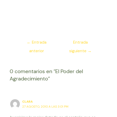
Navegación
←
Entrada
Entrada
de
anterior
siguiente
→
entradas
0 comentarios en “El Poder del
Agradecimiento”
CLARA
27 AGOSTO, 2010 A LAS 3:01 PM