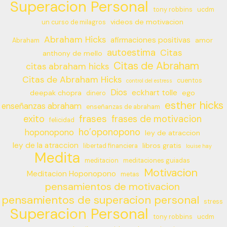
Superacion Personal
tony robbins
ucdm
videos de motivacion
un curso de milagros
Abraham Hicks
afirmaciones positivas
amor
Abraham
autoestima
Citas
anthony de mello
Citas de Abraham
citas abraham hicks
Citas de Abraham Hicks
cuentos
control del estress
Dios
eckhart tolle
deepak chopra
ego
dinero
esther hicks
enseñanzas abraham
enseñanzas de abraham
frases
exito
frases de motivacion
felicidad
ho’oponopono
hoponopono
ley de atraccion
ley de la atraccion
libros gratis
libertad financiera
louise hay
Medita
meditacion
meditaciones guiadas
Motivacion
Meditacion Hoponopono
metas
pensamientos de motivacion
pensamientos de superacion personal
stress
Superacion Personal
tony robbins
ucdm