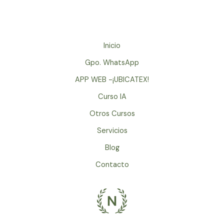
Online
con
Neto
Guerra
Inicio
sobre
Gpo. WhatsApp
Gratitud,
Apreciacion,
APP WEB -¡UBICATEX!
Alabanza,
Curso IA
Bienestar,
Otros Cursos
Alegria,
Cuentos,
Servicios
Meditaciones
Blog
–
Zoom
Contacto
Escuela
de
la
Felicidad