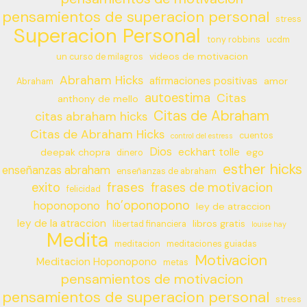
pensamientos de superacion personal
stress
Superacion Personal
tony robbins
ucdm
videos de motivacion
un curso de milagros
Abraham Hicks
afirmaciones positivas
amor
Abraham
autoestima
Citas
anthony de mello
Citas de Abraham
citas abraham hicks
Citas de Abraham Hicks
cuentos
control del estress
Dios
eckhart tolle
deepak chopra
ego
dinero
esther hicks
enseñanzas abraham
enseñanzas de abraham
frases
exito
frases de motivacion
felicidad
ho’oponopono
hoponopono
ley de atraccion
ley de la atraccion
libros gratis
libertad financiera
louise hay
Medita
meditacion
meditaciones guiadas
Motivacion
Meditacion Hoponopono
metas
pensamientos de motivacion
pensamientos de superacion personal
stress