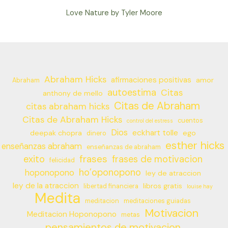
Love Nature by Tyler Moore
Abraham Hicks
afirmaciones positivas
amor
Abraham
autoestima
Citas
anthony de mello
Citas de Abraham
citas abraham hicks
Citas de Abraham Hicks
cuentos
control del estress
Dios
eckhart tolle
deepak chopra
ego
dinero
esther hicks
enseñanzas abraham
enseñanzas de abraham
frases
exito
frases de motivacion
felicidad
ho’oponopono
hoponopono
ley de atraccion
ley de la atraccion
libros gratis
libertad financiera
louise hay
Medita
meditacion
meditaciones guiadas
Motivacion
Meditacion Hoponopono
metas
pensamientos de motivacion