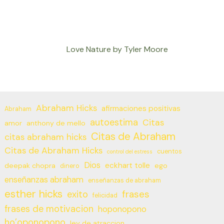
Love Nature by Tyler Moore
Abraham Hicks
afirmaciones positivas
Abraham
autoestima
Citas
amor
anthony de mello
Citas de Abraham
citas abraham hicks
Citas de Abraham Hicks
cuentos
control del estress
Dios
eckhart tolle
deepak chopra
ego
dinero
enseñanzas abraham
enseñanzas de abraham
esther hicks
frases
exito
felicidad
frases de motivacion
hoponopono
ho’oponopono
ley de atraccion