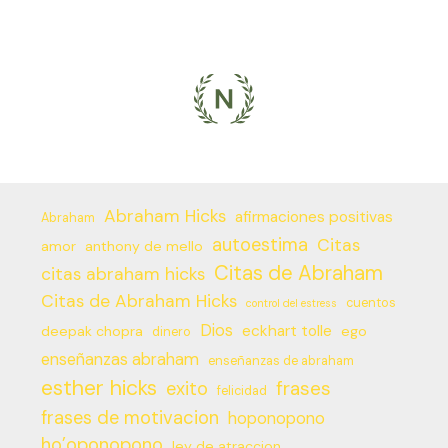
Abraham Hicks
afirmaciones positivas
Abraham
autoestima
Citas
amor
anthony de mello
Citas de Abraham
citas abraham hicks
Citas de Abraham Hicks
cuentos
control del estress
Dios
eckhart tolle
deepak chopra
ego
dinero
enseñanzas abraham
enseñanzas de abraham
esther hicks
frases
exito
felicidad
frases de motivacion
hoponopono
ho’oponopono
ley de atraccion