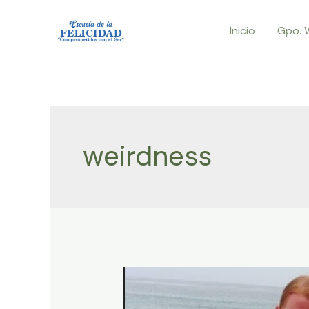
Ir
Inicio
Gpo. 
al
contenido
weirdness