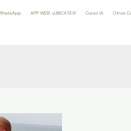
WhatsApp
APP WEB -¡UBICATEX!
Curso IA
Otros C