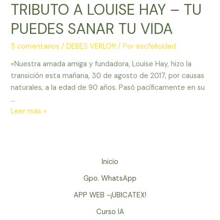
TRIBUTO A LOUISE HAY – TU
PUEDES SANAR TU VIDA
5 comentarios
/
DEBES VERLO!!!
/ Por
escfelicidad
«Nuestra amada amiga y fundadora, Louise Hay, hizo la
transición esta mañana, 30 de agosto de 2017, por causas
naturales, a la edad de 90 años. Pasó pacíficamente en su
…
TRIBUTO
Leer más »
A
LOUISE
HAY
–
Inicio
TU
Gpo. WhatsApp
PUEDES
SANAR
APP WEB -¡UBICATEX!
TU
Curso IA
VIDA