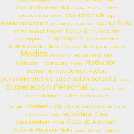
Citas de Abraham Hicks
cuentos
control del estress
Dios
eckhart tolle
deepak chopra
ego
dinero
esther hicks
enseñanzas abraham
enseñanzas de abraham
frases
exito
frases de motivacion
felicidad
ho’oponopono
hoponopono
ley de atraccion
ley de la atraccion
libros gratis
libertad financiera
louise hay
Medita
meditacion
meditaciones guiadas
Motivacion
Meditacion Hoponopono
metas
pensamientos de motivacion
pensamientos de superacion personal
stress
Superacion Personal
tony robbins
ucdm
videos de motivacion
un curso de milagros
Abraham Hicks
afirmaciones positivas
amor
Abraham
autoestima
Citas
anthony de mello
Citas de Abraham
citas abraham hicks
Citas de Abraham Hicks
cuentos
control del estress