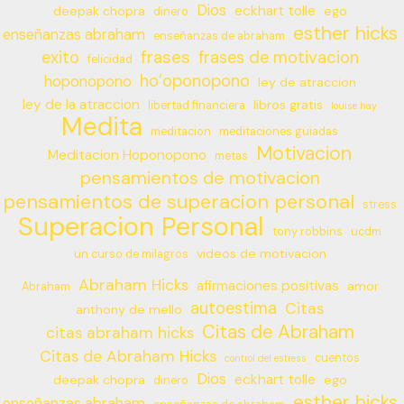
Dios
eckhart tolle
deepak chopra
ego
dinero
esther hicks
enseñanzas abraham
enseñanzas de abraham
frases
exito
frases de motivacion
felicidad
ho’oponopono
hoponopono
ley de atraccion
ley de la atraccion
libros gratis
libertad financiera
louise hay
Medita
meditacion
meditaciones guiadas
Motivacion
Meditacion Hoponopono
metas
pensamientos de motivacion
pensamientos de superacion personal
stress
Superacion Personal
tony robbins
ucdm
videos de motivacion
un curso de milagros
Abraham Hicks
afirmaciones positivas
amor
Abraham
autoestima
Citas
anthony de mello
Citas de Abraham
citas abraham hicks
Citas de Abraham Hicks
cuentos
control del estress
Dios
eckhart tolle
deepak chopra
ego
dinero
esther hicks
enseñanzas abraham