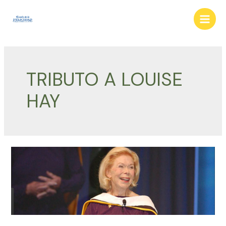
Ir
al
Main
contenido
Men
TRIBUTO A LOUISE
HAY