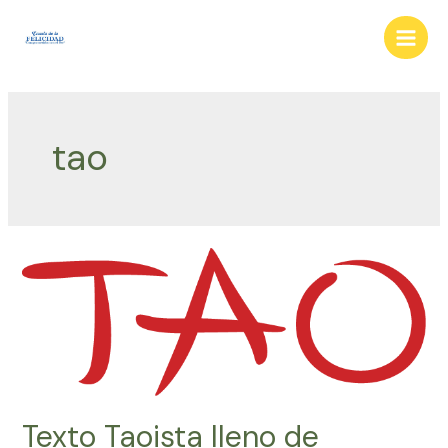
Ir
al
Main
contenido
Men
tao
Texto Taoista lleno de