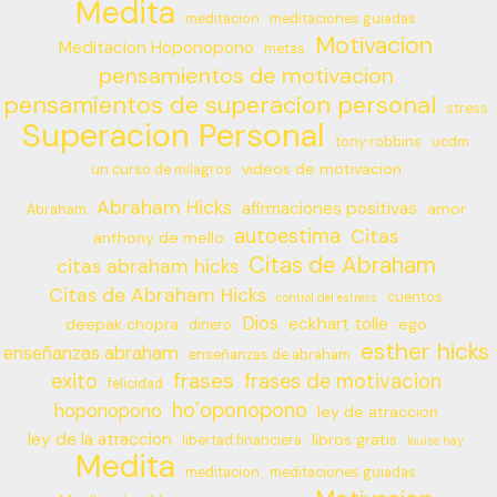
Medita
meditacion
meditaciones guiadas
Motivacion
Meditacion Hoponopono
metas
pensamientos de motivacion
pensamientos de superacion personal
stress
Superacion Personal
tony robbins
ucdm
videos de motivacion
un curso de milagros
Abraham Hicks
afirmaciones positivas
amor
Abraham
autoestima
Citas
anthony de mello
Citas de Abraham
citas abraham hicks
Citas de Abraham Hicks
cuentos
control del estress
Dios
eckhart tolle
deepak chopra
ego
dinero
esther hicks
enseñanzas abraham
enseñanzas de abraham
frases
exito
frases de motivacion
felicidad
ho’oponopono
hoponopono
ley de atraccion
ley de la atraccion
libros gratis
libertad financiera
louise hay
Medita
meditacion
meditaciones guiadas