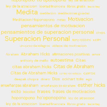
hoponopono
ley de atraccion
ley de la atraccion
libros gratis
libertad financiera
louise hay
Medita
meditacion
meditaciones guiadas
Motivacion
Meditacion Hoponopono
metas
pensamientos de motivacion
pensamientos de superacion personal
stress
Superacion Personal
tony robbins
ucdm
videos de motivacion
un curso de milagros
Abraham Hicks
afirmaciones positivas
amor
Abraham
autoestima
Citas
anthony de mello
Citas de Abraham
citas abraham hicks
Citas de Abraham Hicks
cuentos
control del estress
Dios
eckhart tolle
deepak chopra
ego
dinero
esther hicks
enseñanzas abraham
enseñanzas de abraham
frases
exito
frases de motivacion
felicidad
ho’oponopono
hoponopono
ley de atraccion
ley de la atraccion
libros gratis
libertad financiera
louise hay