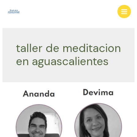
Ir
al
Main
contenido
Men
taller de meditacion
en aguascalientes