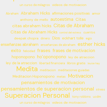
videos de motivacion
un curso de milagros
Abraham Hicks
afirmaciones positivas
amor
Abraham
autoestima
Citas
anthony de mello
Citas de Abraham
citas abraham hicks
Citas de Abraham Hicks
cuentos
control del estress
Dios
eckhart tolle
deepak chopra
ego
dinero
esther hicks
enseñanzas abraham
enseñanzas de abraham
frases
exito
frases de motivacion
felicidad
ho’oponopono
hoponopono
ley de atraccion
ley de la atraccion
libros gratis
libertad financiera
louise hay
Medita
meditacion
meditaciones guiadas
Motivacion
Meditacion Hoponopono
metas
pensamientos de motivacion
pensamientos de superacion personal
stress
Superacion Personal
tony robbins
ucdm
videos de motivacion
un curso de milagros