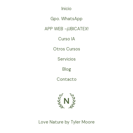
Aguascalientes
Inicio
el
Gpo. WhatsApp
30
de
APP WEB -¡UBICATEX!
sept,
Curso IA
1
Otros Cursos
y
2
Servicios
de
Blog
octubre
/
Contacto
Cursos
y
Retiros
Espirituales
Love Nature by Tyler Moore