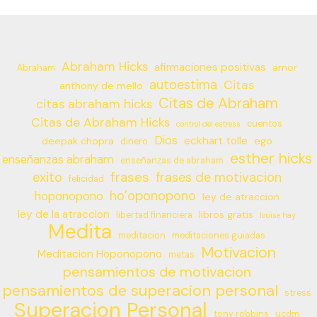
Abraham Hicks
afirmaciones positivas
amor
Abraham
autoestima
Citas
anthony de mello
Citas de Abraham
citas abraham hicks
Citas de Abraham Hicks
cuentos
control del estress
Dios
eckhart tolle
deepak chopra
ego
dinero
esther hicks
enseñanzas abraham
enseñanzas de abraham
frases
exito
frases de motivacion
felicidad
ho’oponopono
hoponopono
ley de atraccion
ley de la atraccion
libros gratis
libertad financiera
louise hay
Medita
meditacion
meditaciones guiadas
Motivacion
Meditacion Hoponopono
metas
pensamientos de motivacion
pensamientos de superacion personal
stress
Superacion Personal
tony robbins
ucdm