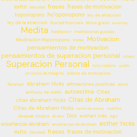
frases
exito
frases de motivacion
felicidad
ho’oponopono
hoponopono
ley de atraccion
ley de la atraccion
libros gratis
libertad financiera
louise hay
Medita
meditacion
meditaciones guiadas
Motivacion
Meditacion Hoponopono
metas
pensamientos de motivacion
pensamientos de superacion personal
stress
Superacion Personal
tony robbins
ucdm
videos de motivacion
un curso de milagros
Abraham Hicks
afirmaciones positivas
amor
Abraham
autoestima
Citas
anthony de mello
Citas de Abraham
citas abraham hicks
Citas de Abraham Hicks
cuentos
control del estress
Dios
eckhart tolle
deepak chopra
ego
dinero
esther hicks
enseñanzas abraham
enseñanzas de abraham
frases
exito
frases de motivacion
felicidad