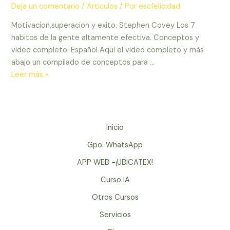
Deja un comentario
/
Articulos
/ Por
escfelicidad
Motivacion,superacion y exito. Stephen Covey Los 7
habitos de la gente altamente efectiva. Conceptos y
video completo. Español Aqui el video completo y màs
abajo un compilado de conceptos para …
Motivacion,superacion
Leer más »
y
exito.
Los
7
Inicio
habitos
Gpo. WhatsApp
de
la
APP WEB -¡UBICATEX!
gente
Curso IA
altamente
Otros Cursos
efectiva.
Conceptos
Servicios
y