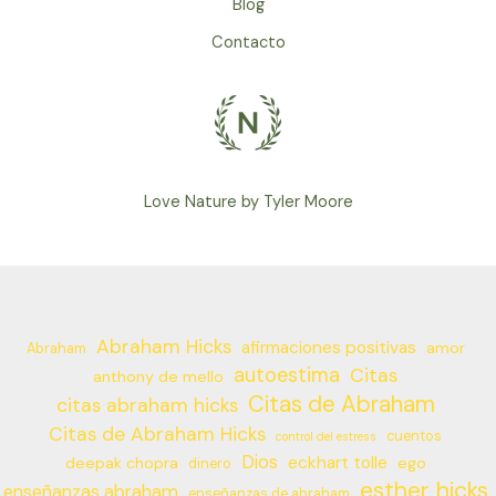
Blog
video
completo.
Contacto
Español
Love Nature by Tyler Moore
Abraham Hicks
afirmaciones positivas
amor
Abraham
autoestima
Citas
anthony de mello
Citas de Abraham
citas abraham hicks
Citas de Abraham Hicks
cuentos
control del estress
Dios
eckhart tolle
deepak chopra
ego
dinero
esther hicks
enseñanzas abraham
enseñanzas de abraham