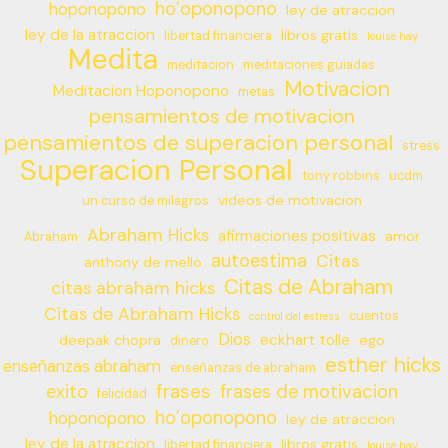
ho’oponopono
hoponopono
ley de atraccion
ley de la atraccion
libros gratis
libertad financiera
louise hay
Medita
meditacion
meditaciones guiadas
Motivacion
Meditacion Hoponopono
metas
pensamientos de motivacion
pensamientos de superacion personal
stress
Superacion Personal
tony robbins
ucdm
videos de motivacion
un curso de milagros
Abraham Hicks
afirmaciones positivas
amor
Abraham
autoestima
Citas
anthony de mello
Citas de Abraham
citas abraham hicks
Citas de Abraham Hicks
cuentos
control del estress
Dios
eckhart tolle
deepak chopra
ego
dinero
esther hicks
enseñanzas abraham
enseñanzas de abraham
frases
exito
frases de motivacion
felicidad
ho’oponopono
hoponopono
ley de atraccion
ley de la atraccion
libros gratis
libertad financiera
louise hay