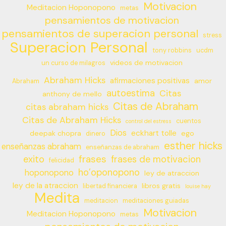
Motivacion
Meditacion Hoponopono
metas
pensamientos de motivacion
pensamientos de superacion personal
stress
Superacion Personal
tony robbins
ucdm
videos de motivacion
un curso de milagros
Abraham Hicks
afirmaciones positivas
amor
Abraham
autoestima
Citas
anthony de mello
Citas de Abraham
citas abraham hicks
Citas de Abraham Hicks
cuentos
control del estress
Dios
eckhart tolle
deepak chopra
ego
dinero
esther hicks
enseñanzas abraham
enseñanzas de abraham
frases
exito
frases de motivacion
felicidad
ho’oponopono
hoponopono
ley de atraccion
ley de la atraccion
libros gratis
libertad financiera
louise hay
Medita
meditacion
meditaciones guiadas
Motivacion
Meditacion Hoponopono
metas