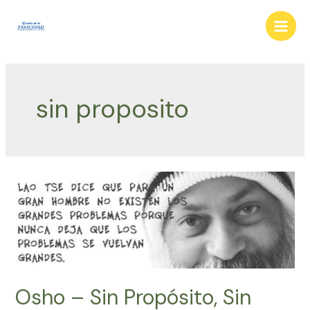
Ir
al
Main
contenido
Men
sin proposito
Osho – Sin Propósito, Sin