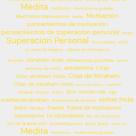
Medita
meditacion
meditaciones guiadas
Motivacion
Meditacion Hoponopono
metas
pensamientos de motivacion
pensamientos de superacion personal
stress
Superacion Personal
tony robbins
ucdm
videos de motivacion
un curso de milagros
Abraham Hicks
afirmaciones positivas
amor
Abraham
autoestima
Citas
anthony de mello
Citas de Abraham
citas abraham hicks
Citas de Abraham Hicks
cuentos
control del estress
Dios
eckhart tolle
deepak chopra
ego
dinero
esther hicks
enseñanzas abraham
enseñanzas de abraham
frases
exito
frases de motivacion
felicidad
ho’oponopono
hoponopono
ley de atraccion
ley de la atraccion
libros gratis
libertad financiera
louise hay
Medita
meditacion
meditaciones guiadas