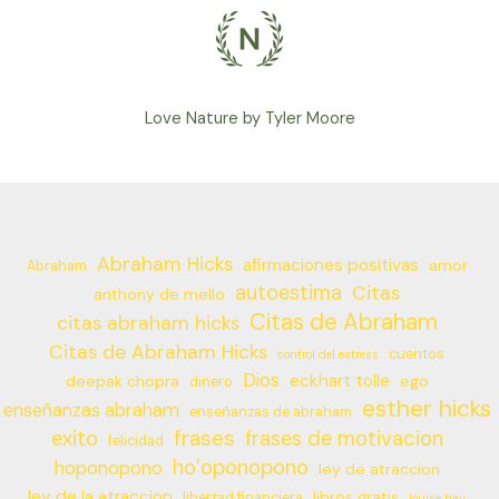
Love Nature by Tyler Moore
Abraham Hicks
afirmaciones positivas
amor
Abraham
autoestima
Citas
anthony de mello
Citas de Abraham
citas abraham hicks
Citas de Abraham Hicks
cuentos
control del estress
Dios
eckhart tolle
deepak chopra
ego
dinero
esther hicks
enseñanzas abraham
enseñanzas de abraham
frases
exito
frases de motivacion
felicidad
ho’oponopono
hoponopono
ley de atraccion
ley de la atraccion
libros gratis
libertad financiera
louise hay