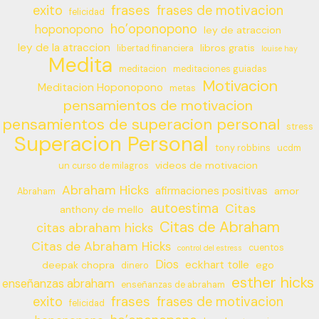
frases
exito
frases de motivacion
felicidad
ho’oponopono
hoponopono
ley de atraccion
ley de la atraccion
libros gratis
libertad financiera
louise hay
Medita
meditacion
meditaciones guiadas
Motivacion
Meditacion Hoponopono
metas
pensamientos de motivacion
pensamientos de superacion personal
stress
Superacion Personal
tony robbins
ucdm
videos de motivacion
un curso de milagros
Abraham Hicks
afirmaciones positivas
amor
Abraham
autoestima
Citas
anthony de mello
Citas de Abraham
citas abraham hicks
Citas de Abraham Hicks
cuentos
control del estress
Dios
eckhart tolle
deepak chopra
ego
dinero
esther hicks
enseñanzas abraham
enseñanzas de abraham
frases
exito
frases de motivacion
felicidad