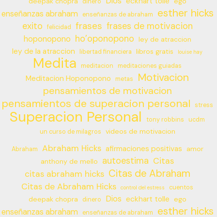
Dios
eckhart tolle
deepak chopra
ego
dinero
esther hicks
enseñanzas abraham
enseñanzas de abraham
frases
exito
frases de motivacion
felicidad
ho’oponopono
hoponopono
ley de atraccion
ley de la atraccion
libros gratis
libertad financiera
louise hay
Medita
meditacion
meditaciones guiadas
Motivacion
Meditacion Hoponopono
metas
pensamientos de motivacion
pensamientos de superacion personal
stress
Superacion Personal
tony robbins
ucdm
videos de motivacion
un curso de milagros
Abraham Hicks
afirmaciones positivas
amor
Abraham
autoestima
Citas
anthony de mello
Citas de Abraham
citas abraham hicks
Citas de Abraham Hicks
cuentos
control del estress
Dios
eckhart tolle
deepak chopra
ego
dinero
esther hicks
enseñanzas abraham
enseñanzas de abraham