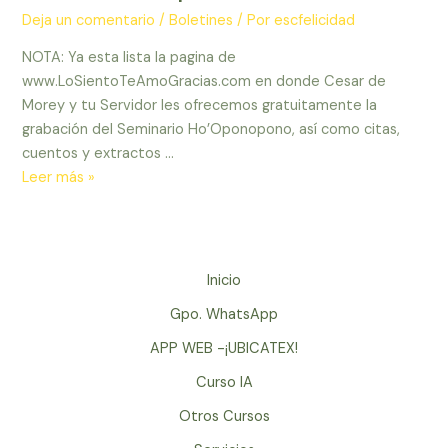
Deja un comentario
/
Boletines
/ Por
escfelicidad
NOTA: Ya esta lista la pagina de
www.LoSientoTeAmoGracias.com en donde Cesar de
Morey y tu Servidor les ofrecemos gratuitamente la
grabación del Seminario Ho’Oponopono, así como citas,
cuentos y extractos …
Sanando
Leer más »
los
pensamientos
erroneos
–
Inicio
Encontrando
Gpo. WhatsApp
la
raiz
APP WEB -¡UBICATEX!
de
Curso IA
mis
Otros Cursos
problemas