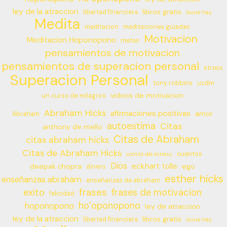
ley de la atraccion
libros gratis
libertad financiera
louise hay
Medita
meditacion
meditaciones guiadas
Motivacion
Meditacion Hoponopono
metas
pensamientos de motivacion
pensamientos de superacion personal
stress
Superacion Personal
tony robbins
ucdm
videos de motivacion
un curso de milagros
Abraham Hicks
afirmaciones positivas
amor
Abraham
autoestima
Citas
anthony de mello
Citas de Abraham
citas abraham hicks
Citas de Abraham Hicks
cuentos
control del estress
Dios
eckhart tolle
deepak chopra
ego
dinero
esther hicks
enseñanzas abraham
enseñanzas de abraham
frases
exito
frases de motivacion
felicidad
ho’oponopono
hoponopono
ley de atraccion
ley de la atraccion
libros gratis
libertad financiera
louise hay