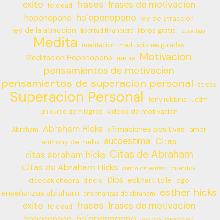
frases
exito
frases de motivacion
felicidad
ho’oponopono
hoponopono
ley de atraccion
ley de la atraccion
libros gratis
libertad financiera
louise hay
Medita
meditacion
meditaciones guiadas
Motivacion
Meditacion Hoponopono
metas
pensamientos de motivacion
pensamientos de superacion personal
stress
Superacion Personal
tony robbins
ucdm
videos de motivacion
un curso de milagros
Abraham Hicks
afirmaciones positivas
amor
Abraham
autoestima
Citas
anthony de mello
Citas de Abraham
citas abraham hicks
Citas de Abraham Hicks
cuentos
control del estress
Dios
eckhart tolle
deepak chopra
ego
dinero
esther hicks
enseñanzas abraham
enseñanzas de abraham
frases
exito
frases de motivacion
felicidad
ho’oponopono
hoponopono
ley de atraccion