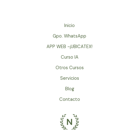
de
Meditacion
en
Tacambaro
Inicio
Michoacan,
Gpo. WhatsApp
Mexico
/
APP WEB -¡UBICATEX!
Retiros
Curso IA
de
Otros Cursos
Silencio,
Cursos
Servicios
Espirituales
Blog
Contacto