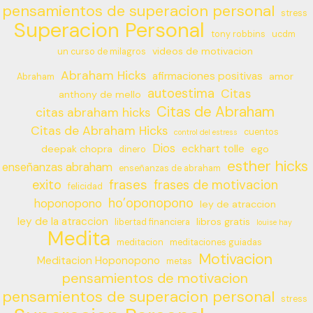
pensamientos de superacion personal
stress
Superacion Personal
tony robbins
ucdm
videos de motivacion
un curso de milagros
Abraham Hicks
afirmaciones positivas
amor
Abraham
autoestima
Citas
anthony de mello
Citas de Abraham
citas abraham hicks
Citas de Abraham Hicks
cuentos
control del estress
Dios
eckhart tolle
deepak chopra
ego
dinero
esther hicks
enseñanzas abraham
enseñanzas de abraham
frases
exito
frases de motivacion
felicidad
ho’oponopono
hoponopono
ley de atraccion
ley de la atraccion
libros gratis
libertad financiera
louise hay
Medita
meditacion
meditaciones guiadas
Motivacion
Meditacion Hoponopono
metas
pensamientos de motivacion
pensamientos de superacion personal
stress