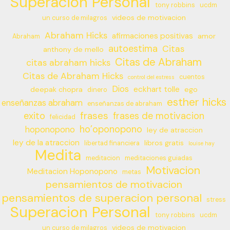
Superacion Personal
tony robbins
ucdm
videos de motivacion
un curso de milagros
Abraham Hicks
afirmaciones positivas
amor
Abraham
autoestima
Citas
anthony de mello
Citas de Abraham
citas abraham hicks
Citas de Abraham Hicks
cuentos
control del estress
Dios
eckhart tolle
deepak chopra
ego
dinero
esther hicks
enseñanzas abraham
enseñanzas de abraham
frases
exito
frases de motivacion
felicidad
ho’oponopono
hoponopono
ley de atraccion
ley de la atraccion
libros gratis
libertad financiera
louise hay
Medita
meditacion
meditaciones guiadas
Motivacion
Meditacion Hoponopono
metas
pensamientos de motivacion
pensamientos de superacion personal
stress
Superacion Personal
tony robbins
ucdm
videos de motivacion
un curso de milagros