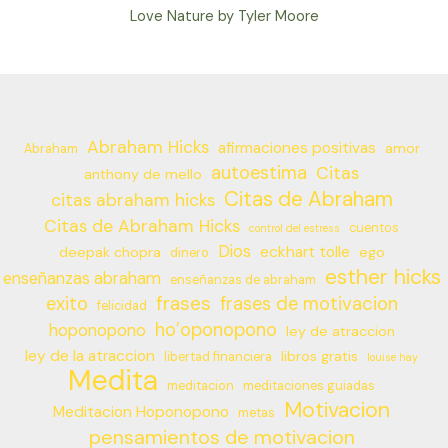
Love Nature by Tyler Moore
Abraham Hicks
afirmaciones positivas
amor
Abraham
autoestima
Citas
anthony de mello
Citas de Abraham
citas abraham hicks
Citas de Abraham Hicks
cuentos
control del estress
Dios
eckhart tolle
deepak chopra
ego
dinero
esther hicks
enseñanzas abraham
enseñanzas de abraham
frases
exito
frases de motivacion
felicidad
ho’oponopono
hoponopono
ley de atraccion
ley de la atraccion
libros gratis
libertad financiera
louise hay
Medita
meditacion
meditaciones guiadas
Motivacion
Meditacion Hoponopono
metas
pensamientos de motivacion