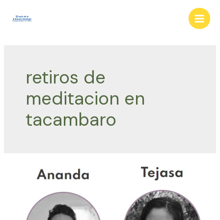
Ir
al
Main
contenido
Men
retiros de
meditacion en
tacambaro