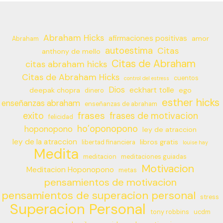
Abraham Hicks
afirmaciones positivas
amor
Abraham
autoestima
Citas
anthony de mello
Citas de Abraham
citas abraham hicks
Citas de Abraham Hicks
cuentos
control del estress
Dios
eckhart tolle
deepak chopra
ego
dinero
esther hicks
enseñanzas abraham
enseñanzas de abraham
frases
exito
frases de motivacion
felicidad
ho’oponopono
hoponopono
ley de atraccion
ley de la atraccion
libros gratis
libertad financiera
louise hay
Medita
meditacion
meditaciones guiadas
Motivacion
Meditacion Hoponopono
metas
pensamientos de motivacion
pensamientos de superacion personal
stress
Superacion Personal
tony robbins
ucdm