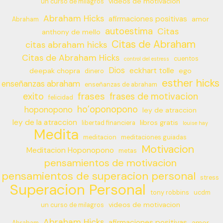
videos de motivacion
un curso de milagros
Abraham Hicks
afirmaciones positivas
amor
Abraham
autoestima
Citas
anthony de mello
Citas de Abraham
citas abraham hicks
Citas de Abraham Hicks
cuentos
control del estress
Dios
eckhart tolle
deepak chopra
ego
dinero
esther hicks
enseñanzas abraham
enseñanzas de abraham
frases
exito
frases de motivacion
felicidad
ho’oponopono
hoponopono
ley de atraccion
ley de la atraccion
libros gratis
libertad financiera
louise hay
Medita
meditacion
meditaciones guiadas
Motivacion
Meditacion Hoponopono
metas
pensamientos de motivacion
pensamientos de superacion personal
stress
Superacion Personal
tony robbins
ucdm
videos de motivacion
un curso de milagros
Abraham Hicks
afirmaciones positivas
amor
Abraham