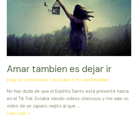
Amar tambien es dejar ir
Deja un comentario
/
Articulos
/ Por
escfelicidad
No hay duda de que el Espíritu Santo está presente hasta
en el Tik Tok. Estaba viendo videos chistosos y me sale un
video de un zapato viejito al que …
Amar
Leer más »
tambien
es
dejar