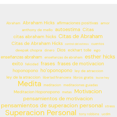
Abraham Hicks
afirmaciones positivas
amor
Abraham
autoestima
Citas
anthony de mello
Citas de Abraham
citas abraham hicks
Citas de Abraham Hicks
cuentos
control del estress
Dios
eckhart tolle
deepak chopra
ego
dinero
esther hicks
enseñanzas abraham
enseñanzas de abraham
frases
exito
frases de motivacion
felicidad
ho’oponopono
hoponopono
ley de atraccion
ley de la atraccion
libros gratis
libertad financiera
louise hay
Medita
meditacion
meditaciones guiadas
Motivacion
Meditacion Hoponopono
metas
pensamientos de motivacion
pensamientos de superacion personal
stress
Superacion Personal
tony robbins
ucdm