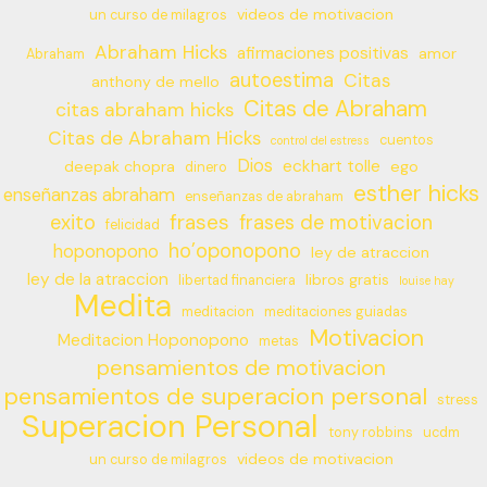
videos de motivacion
un curso de milagros
Abraham Hicks
afirmaciones positivas
amor
Abraham
autoestima
Citas
anthony de mello
Citas de Abraham
citas abraham hicks
Citas de Abraham Hicks
cuentos
control del estress
Dios
eckhart tolle
deepak chopra
ego
dinero
esther hicks
enseñanzas abraham
enseñanzas de abraham
frases
exito
frases de motivacion
felicidad
ho’oponopono
hoponopono
ley de atraccion
ley de la atraccion
libros gratis
libertad financiera
louise hay
Medita
meditacion
meditaciones guiadas
Motivacion
Meditacion Hoponopono
metas
pensamientos de motivacion
pensamientos de superacion personal
stress
Superacion Personal
tony robbins
ucdm
videos de motivacion
un curso de milagros