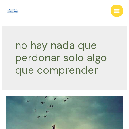
Ir
al
Main
contenido
Men
no hay nada que
perdonar solo algo
que comprender