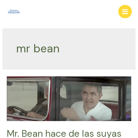
Ir
al
Main
contenido
Men
mr bean
Mr. Bean hace de las suyas