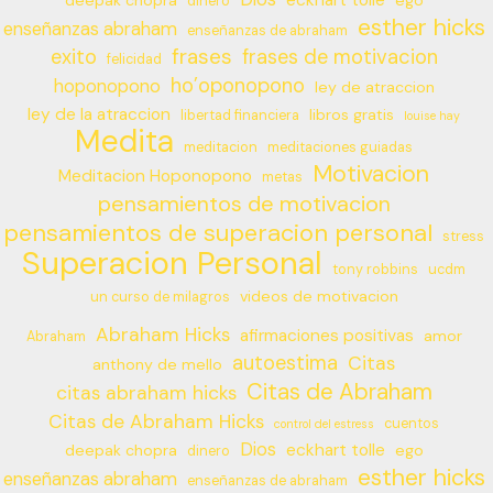
dinero
esther hicks
enseñanzas abraham
enseñanzas de abraham
frases
exito
frases de motivacion
felicidad
ho’oponopono
hoponopono
ley de atraccion
ley de la atraccion
libros gratis
libertad financiera
louise hay
Medita
meditacion
meditaciones guiadas
Motivacion
Meditacion Hoponopono
metas
pensamientos de motivacion
pensamientos de superacion personal
stress
Superacion Personal
tony robbins
ucdm
videos de motivacion
un curso de milagros
Abraham Hicks
afirmaciones positivas
amor
Abraham
autoestima
Citas
anthony de mello
Citas de Abraham
citas abraham hicks
Citas de Abraham Hicks
cuentos
control del estress
Dios
eckhart tolle
deepak chopra
ego
dinero
esther hicks
enseñanzas abraham
enseñanzas de abraham