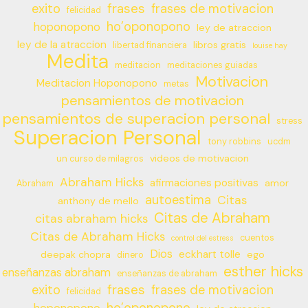
frases
exito
frases de motivacion
felicidad
ho’oponopono
hoponopono
ley de atraccion
ley de la atraccion
libros gratis
libertad financiera
louise hay
Medita
meditacion
meditaciones guiadas
Motivacion
Meditacion Hoponopono
metas
pensamientos de motivacion
pensamientos de superacion personal
stress
Superacion Personal
tony robbins
ucdm
videos de motivacion
un curso de milagros
Abraham Hicks
afirmaciones positivas
amor
Abraham
autoestima
Citas
anthony de mello
Citas de Abraham
citas abraham hicks
Citas de Abraham Hicks
cuentos
control del estress
Dios
eckhart tolle
deepak chopra
ego
dinero
esther hicks
enseñanzas abraham
enseñanzas de abraham
frases
exito
frases de motivacion
felicidad
ho’oponopono