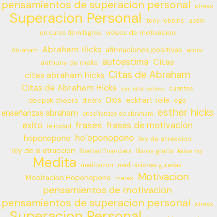
pensamientos de superacion personal
stress
Superacion Personal
tony robbins
ucdm
videos de motivacion
un curso de milagros
Abraham Hicks
afirmaciones positivas
amor
Abraham
autoestima
Citas
anthony de mello
Citas de Abraham
citas abraham hicks
Citas de Abraham Hicks
cuentos
control del estress
Dios
eckhart tolle
deepak chopra
ego
dinero
esther hicks
enseñanzas abraham
enseñanzas de abraham
frases
exito
frases de motivacion
felicidad
ho’oponopono
hoponopono
ley de atraccion
ley de la atraccion
libros gratis
libertad financiera
louise hay
Medita
meditacion
meditaciones guiadas
Motivacion
Meditacion Hoponopono
metas
pensamientos de motivacion
pensamientos de superacion personal
stress
Superacion Personal