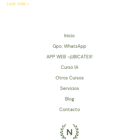
Michael
Leer más »
A
Singer
–
MINDFULNESS
Inicio
(solo
Gpo. WhatsApp
en
INGLES)
APP WEB -¡UBICATEX!
Curso IA
Otros Cursos
Servicios
Blog
Contacto