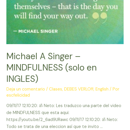
Michael A Singer –
MINDFULNESS (solo en
INGLES)
Deja un comentario
/
Clases
,
DEBES VERLO!!!
,
English
/ Por
escfelicidad
09/11/17 12:10:20: ॐ Neto: Les traduzco una parte del video
de MINDFULNESS que esta aqui:
https://youtu.be/2_6ad9URawc 09/11/17 12:10:20: ॐ Neto:
Todo se trata de una eleccion así que te invito …