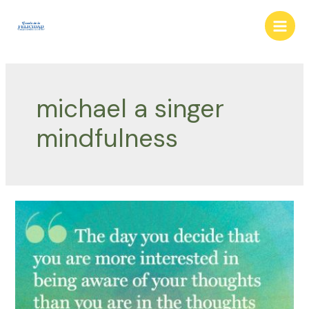
Ir
al
Main
contenido
Men
michael a singer
mindfulness