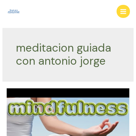
Ir
al
Main
contenido
Men
meditacion guiada
con antonio jorge