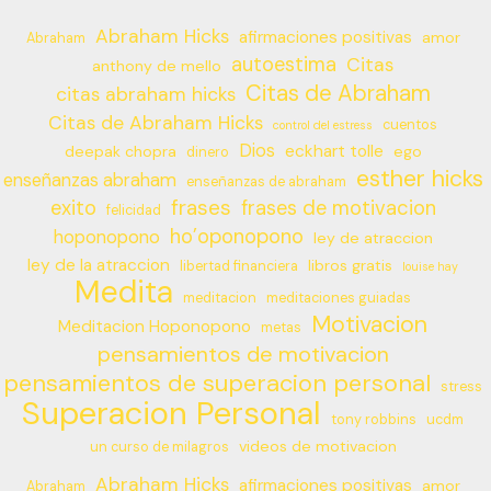
Abraham Hicks
afirmaciones positivas
amor
Abraham
autoestima
Citas
anthony de mello
Citas de Abraham
citas abraham hicks
Citas de Abraham Hicks
cuentos
control del estress
Dios
eckhart tolle
deepak chopra
ego
dinero
esther hicks
enseñanzas abraham
enseñanzas de abraham
frases
exito
frases de motivacion
felicidad
ho’oponopono
hoponopono
ley de atraccion
ley de la atraccion
libros gratis
libertad financiera
louise hay
Medita
meditacion
meditaciones guiadas
Motivacion
Meditacion Hoponopono
metas
pensamientos de motivacion
pensamientos de superacion personal
stress
Superacion Personal
tony robbins
ucdm
videos de motivacion
un curso de milagros
Abraham Hicks
afirmaciones positivas
amor
Abraham