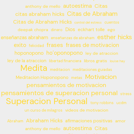
autoestima
Citas
anthony de mello
Citas de Abraham
citas abraham hicks
Citas de Abraham Hicks
cuentos
control del estress
Dios
eckhart tolle
deepak chopra
ego
dinero
esther hicks
enseñanzas abraham
enseñanzas de abraham
frases
exito
frases de motivacion
felicidad
ho’oponopono
hoponopono
ley de atraccion
ley de la atraccion
libros gratis
libertad financiera
louise hay
Medita
meditacion
meditaciones guiadas
Motivacion
Meditacion Hoponopono
metas
pensamientos de motivacion
pensamientos de superacion personal
stress
Superacion Personal
tony robbins
ucdm
videos de motivacion
un curso de milagros
Abraham Hicks
afirmaciones positivas
amor
Abraham
autoestima
Citas
anthony de mello