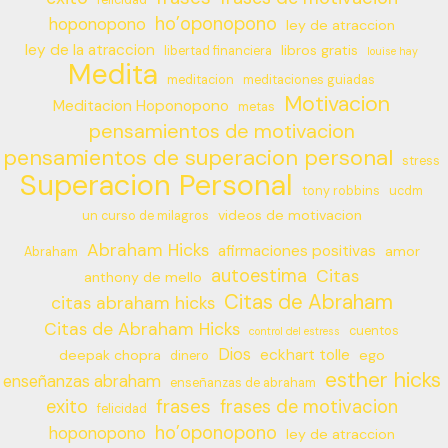
ho’oponopono
hoponopono
ley de atraccion
ley de la atraccion
libros gratis
libertad financiera
louise hay
Medita
meditacion
meditaciones guiadas
Motivacion
Meditacion Hoponopono
metas
pensamientos de motivacion
pensamientos de superacion personal
stress
Superacion Personal
tony robbins
ucdm
videos de motivacion
un curso de milagros
Abraham Hicks
afirmaciones positivas
amor
Abraham
autoestima
Citas
anthony de mello
Citas de Abraham
citas abraham hicks
Citas de Abraham Hicks
cuentos
control del estress
Dios
eckhart tolle
deepak chopra
ego
dinero
esther hicks
enseñanzas abraham
enseñanzas de abraham
frases
exito
frases de motivacion
felicidad
ho’oponopono
hoponopono
ley de atraccion