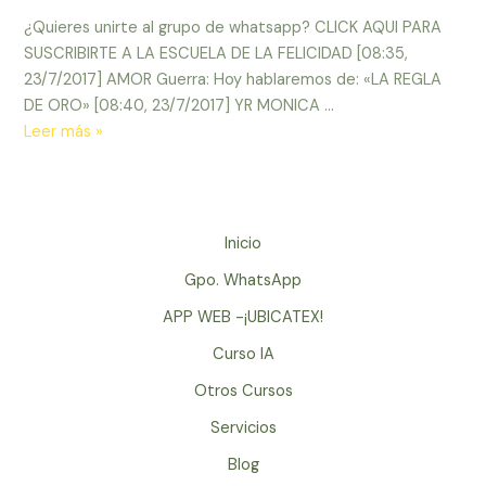
¿Quieres unirte al grupo de whatsapp? CLICK AQUI PARA
SUSCRIBIRTE A LA ESCUELA DE LA FELICIDAD [08:35,
23/7/2017] AMOR Guerra: Hoy hablaremos de: «LA REGLA
DE ORO» [08:40, 23/7/2017] YR MONICA …
23/Jul/2017
Leer más »
–
La
Regla
de
Inicio
Oro:
Gpo. WhatsApp
Si
es
APP WEB -¡UBICATEX!
de
Curso IA
beneficio
Otros Cursos
para
mi
Servicios
y
Blog
para