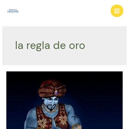
Ir
al
Main
contenido
Men
la regla de oro