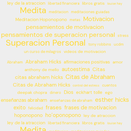
ley de la atraccion
libros gratis
libertad financiera
louise hay
Medita
meditacion
meditaciones guiadas
Motivacion
Meditacion Hoponopono
metas
pensamientos de motivacion
pensamientos de superacion personal
stress
Superacion Personal
tony robbins
ucdm
videos de motivacion
un curso de milagros
Abraham Hicks
afirmaciones positivas
amor
Abraham
autoestima
Citas
anthony de mello
Citas de Abraham
citas abraham hicks
Citas de Abraham Hicks
cuentos
control del estress
Dios
eckhart tolle
deepak chopra
ego
dinero
esther hicks
enseñanzas abraham
enseñanzas de abraham
frases
exito
frases de motivacion
felicidad
ho’oponopono
hoponopono
ley de atraccion
ley de la atraccion
libros gratis
libertad financiera
louise hay
Medita