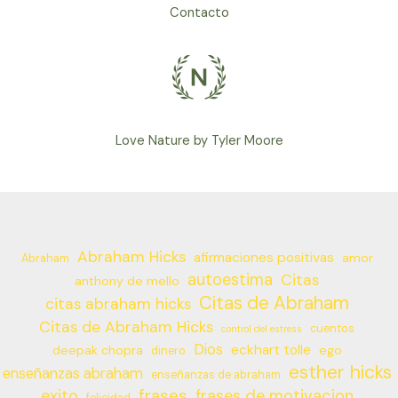
beneficio
Contacto
de
TODOS
MIS
HERMANOS
entonces…
Love Nature by Tyler Moore
Abraham Hicks
afirmaciones positivas
amor
Abraham
autoestima
Citas
anthony de mello
Citas de Abraham
citas abraham hicks
Citas de Abraham Hicks
cuentos
control del estress
Dios
eckhart tolle
deepak chopra
ego
dinero
esther hicks
enseñanzas abraham
enseñanzas de abraham
frases
exito
frases de motivacion
felicidad