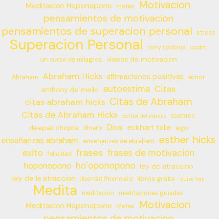
Motivacion
Meditacion Hoponopono
metas
pensamientos de motivacion
pensamientos de superacion personal
stress
Superacion Personal
tony robbins
ucdm
videos de motivacion
un curso de milagros
Abraham Hicks
afirmaciones positivas
amor
Abraham
autoestima
Citas
anthony de mello
Citas de Abraham
citas abraham hicks
Citas de Abraham Hicks
cuentos
control del estress
Dios
eckhart tolle
deepak chopra
ego
dinero
esther hicks
enseñanzas abraham
enseñanzas de abraham
frases
exito
frases de motivacion
felicidad
ho’oponopono
hoponopono
ley de atraccion
ley de la atraccion
libros gratis
libertad financiera
louise hay
Medita
meditacion
meditaciones guiadas
Motivacion
Meditacion Hoponopono
metas
pensamientos de motivacion