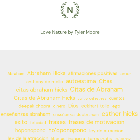
Love Nature by Tyler Moore
Abraham Hicks
afirmaciones positivas
amor
Abraham
autoestima
Citas
anthony de mello
Citas de Abraham
citas abraham hicks
Citas de Abraham Hicks
cuentos
control del estress
Dios
eckhart tolle
deepak chopra
ego
dinero
esther hicks
enseñanzas abraham
enseñanzas de abraham
frases
exito
frases de motivacion
felicidad
ho’oponopono
hoponopono
ley de atraccion
ley de la atraccion
libros gratis
libertad financiera
louise hay