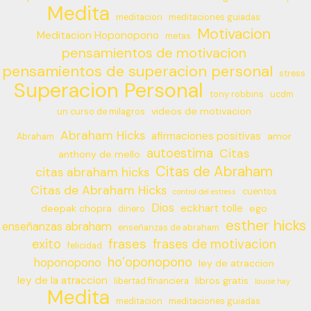
Medita
meditacion
meditaciones guiadas
Motivacion
Meditacion Hoponopono
metas
pensamientos de motivacion
pensamientos de superacion personal
stress
Superacion Personal
tony robbins
ucdm
videos de motivacion
un curso de milagros
Abraham Hicks
afirmaciones positivas
amor
Abraham
autoestima
Citas
anthony de mello
Citas de Abraham
citas abraham hicks
Citas de Abraham Hicks
cuentos
control del estress
Dios
eckhart tolle
deepak chopra
ego
dinero
esther hicks
enseñanzas abraham
enseñanzas de abraham
frases
exito
frases de motivacion
felicidad
ho’oponopono
hoponopono
ley de atraccion
ley de la atraccion
libros gratis
libertad financiera
louise hay
Medita
meditacion
meditaciones guiadas