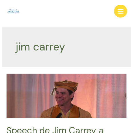
Ir
al
Main
contenido
Men
jim carrey
Speech de Jim Carrey a