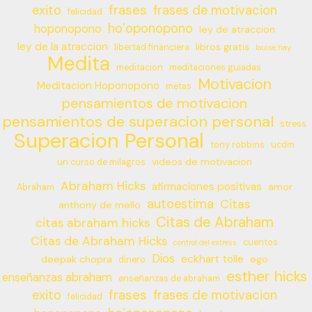
frases
exito
frases de motivacion
felicidad
ho’oponopono
hoponopono
ley de atraccion
ley de la atraccion
libros gratis
libertad financiera
louise hay
Medita
meditacion
meditaciones guiadas
Motivacion
Meditacion Hoponopono
metas
pensamientos de motivacion
pensamientos de superacion personal
stress
Superacion Personal
tony robbins
ucdm
videos de motivacion
un curso de milagros
Abraham Hicks
afirmaciones positivas
amor
Abraham
autoestima
Citas
anthony de mello
Citas de Abraham
citas abraham hicks
Citas de Abraham Hicks
cuentos
control del estress
Dios
eckhart tolle
deepak chopra
ego
dinero
esther hicks
enseñanzas abraham
enseñanzas de abraham
frases
exito
frases de motivacion
felicidad