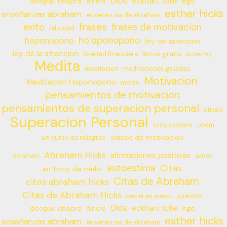
Dios
eckhart tolle
deepak chopra
ego
dinero
esther hicks
enseñanzas abraham
enseñanzas de abraham
frases
exito
frases de motivacion
felicidad
ho’oponopono
hoponopono
ley de atraccion
ley de la atraccion
libros gratis
libertad financiera
louise hay
Medita
meditacion
meditaciones guiadas
Motivacion
Meditacion Hoponopono
metas
pensamientos de motivacion
pensamientos de superacion personal
stress
Superacion Personal
tony robbins
ucdm
videos de motivacion
un curso de milagros
Abraham Hicks
afirmaciones positivas
amor
Abraham
autoestima
Citas
anthony de mello
Citas de Abraham
citas abraham hicks
Citas de Abraham Hicks
cuentos
control del estress
Dios
eckhart tolle
deepak chopra
ego
dinero
esther hicks
enseñanzas abraham
enseñanzas de abraham