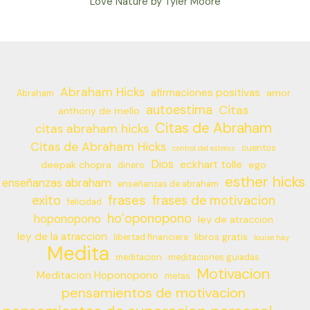
Love Nature by Tyler Moore
Abraham Hicks
afirmaciones positivas
amor
Abraham
autoestima
Citas
anthony de mello
Citas de Abraham
citas abraham hicks
Citas de Abraham Hicks
cuentos
control del estress
Dios
eckhart tolle
deepak chopra
ego
dinero
esther hicks
enseñanzas abraham
enseñanzas de abraham
frases
exito
frases de motivacion
felicidad
ho’oponopono
hoponopono
ley de atraccion
ley de la atraccion
libros gratis
libertad financiera
louise hay
Medita
meditacion
meditaciones guiadas
Motivacion
Meditacion Hoponopono
metas
pensamientos de motivacion