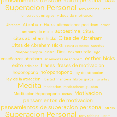
pensamientos de superacion personal
stress
Superacion Personal
tony robbins
ucdm
videos de motivacion
un curso de milagros
Abraham Hicks
afirmaciones positivas
amor
Abraham
autoestima
Citas
anthony de mello
Citas de Abraham
citas abraham hicks
Citas de Abraham Hicks
cuentos
control del estress
Dios
eckhart tolle
deepak chopra
ego
dinero
esther hicks
enseñanzas abraham
enseñanzas de abraham
frases
exito
frases de motivacion
felicidad
ho’oponopono
hoponopono
ley de atraccion
ley de la atraccion
libros gratis
libertad financiera
louise hay
Medita
meditacion
meditaciones guiadas
Motivacion
Meditacion Hoponopono
metas
pensamientos de motivacion
pensamientos de superacion personal
stress
Superacion Personal
tony robbins
ucdm