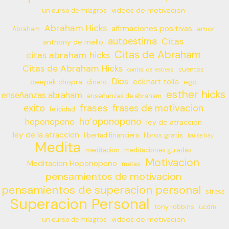
videos de motivacion
un curso de milagros
Abraham Hicks
afirmaciones positivas
amor
Abraham
autoestima
Citas
anthony de mello
Citas de Abraham
citas abraham hicks
Citas de Abraham Hicks
cuentos
control del estress
Dios
eckhart tolle
deepak chopra
ego
dinero
esther hicks
enseñanzas abraham
enseñanzas de abraham
frases
exito
frases de motivacion
felicidad
ho’oponopono
hoponopono
ley de atraccion
ley de la atraccion
libros gratis
libertad financiera
louise hay
Medita
meditacion
meditaciones guiadas
Motivacion
Meditacion Hoponopono
metas
pensamientos de motivacion
pensamientos de superacion personal
stress
Superacion Personal
tony robbins
ucdm
videos de motivacion
un curso de milagros