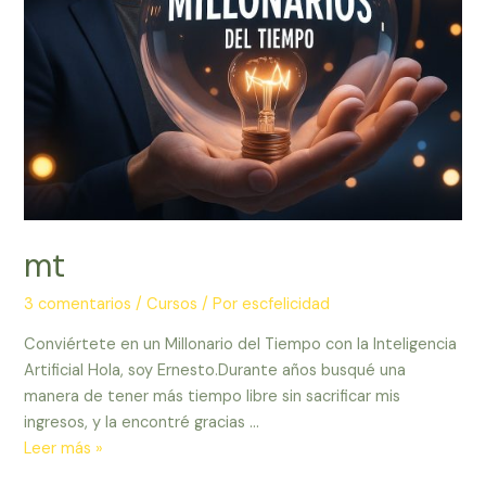
mt
3 comentarios
/
Cursos
/ Por
escfelicidad
Conviértete en un Millonario del Tiempo con la Inteligencia
Artificial Hola, soy Ernesto.Durante años busqué una
manera de tener más tiempo libre sin sacrificar mis
ingresos, y la encontré gracias …
mt
Leer más »