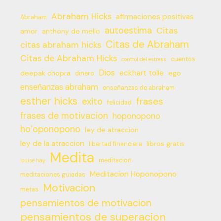
Abraham Hicks
afirmaciones positivas
Abraham
autoestima
Citas
amor
anthony de mello
Citas de Abraham
citas abraham hicks
Citas de Abraham Hicks
cuentos
control del estress
Dios
eckhart tolle
deepak chopra
ego
dinero
enseñanzas abraham
enseñanzas de abraham
esther hicks
frases
exito
felicidad
frases de motivacion
hoponopono
ho’oponopono
ley de atraccion
ley de la atraccion
libros gratis
libertad financiera
Medita
meditacion
louise hay
Meditacion Hoponopono
meditaciones guiadas
Motivacion
metas
pensamientos de motivacion
pensamientos de superacion