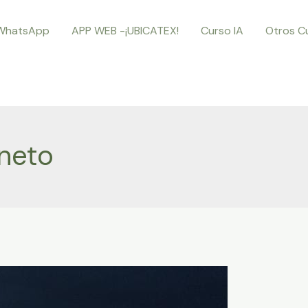
WhatsApp
APP WEB -¡UBICATEX!
Curso IA
Otros C
 neto