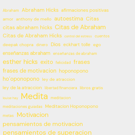
Abraham Hicks
afirmaciones positivas
Abraham
autoestima
Citas
amor
anthony de mello
Citas de Abraham
citas abraham hicks
Citas de Abraham Hicks
cuentos
control del estress
Dios
eckhart tolle
deepak chopra
ego
dinero
enseñanzas abraham
enseñanzas de abraham
esther hicks
frases
exito
felicidad
frases de motivacion
hoponopono
ho’oponopono
ley de atraccion
ley de la atraccion
libros gratis
libertad financiera
Medita
meditacion
louise hay
Meditacion Hoponopono
meditaciones guiadas
Motivacion
metas
pensamientos de motivacion
pensamientos de superacion