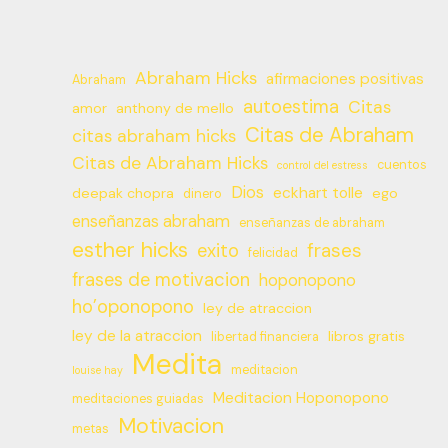
Abraham Hicks
afirmaciones positivas
Abraham
autoestima
Citas
amor
anthony de mello
Citas de Abraham
citas abraham hicks
Citas de Abraham Hicks
cuentos
control del estress
Dios
eckhart tolle
deepak chopra
ego
dinero
enseñanzas abraham
enseñanzas de abraham
esther hicks
frases
exito
felicidad
frases de motivacion
hoponopono
ho’oponopono
ley de atraccion
ley de la atraccion
libros gratis
libertad financiera
Medita
meditacion
louise hay
Meditacion Hoponopono
meditaciones guiadas
Motivacion
metas