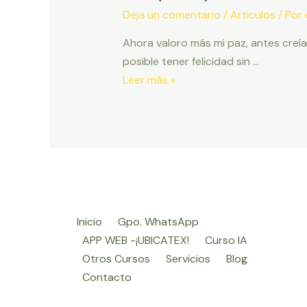
Deja un comentario
/
Articulos
/ Por
Ahora valoro más mi paz, antes creía
posible tener felicidad sin …
Lo
Leer más »
que
aprendí
a
los
41
años!!!
Inicio
Gpo. WhatsApp
APP WEB -¡UBICATEX!
Curso IA
Otros Cursos
Servicios
Blog
Contacto