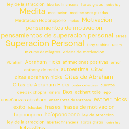
ley de la atraccion
libros gratis
libertad financiera
louise hay
Medita
meditacion
meditaciones guiadas
Motivacion
Meditacion Hoponopono
metas
pensamientos de motivacion
pensamientos de superacion personal
stress
Superacion Personal
tony robbins
ucdm
videos de motivacion
un curso de milagros
Abraham Hicks
afirmaciones positivas
amor
Abraham
autoestima
Citas
anthony de mello
Citas de Abraham
citas abraham hicks
Citas de Abraham Hicks
cuentos
control del estress
Dios
eckhart tolle
deepak chopra
ego
dinero
esther hicks
enseñanzas abraham
enseñanzas de abraham
frases
exito
frases de motivacion
felicidad
ho’oponopono
hoponopono
ley de atraccion
ley de la atraccion
libros gratis
libertad financiera
louise hay