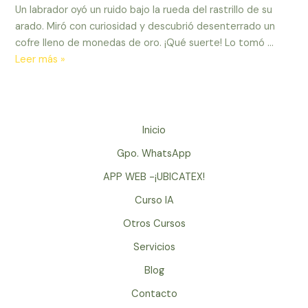
Un labrador oyó un ruido bajo la rueda del rastrillo de su
arado. Miró con curiosidad y descubrió desenterrado un
cofre lleno de monedas de oro. ¡Qué suerte! Lo tomó …
El
Leer más »
secreto
de
una
vida
Inicio
prospera
Gpo. WhatsApp
esta
en
APP WEB -¡UBICATEX!
SENTIRSE
Curso IA
RICO
Otros Cursos
y
no
Servicios
en
Blog
SER
RICO
Contacto