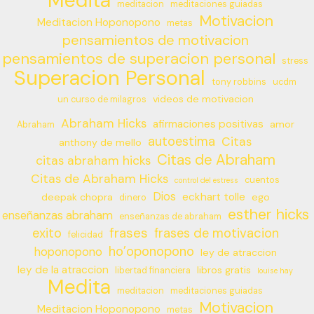
Medita
meditacion
meditaciones guiadas
Motivacion
Meditacion Hoponopono
metas
pensamientos de motivacion
pensamientos de superacion personal
stress
Superacion Personal
tony robbins
ucdm
videos de motivacion
un curso de milagros
Abraham Hicks
afirmaciones positivas
amor
Abraham
autoestima
Citas
anthony de mello
Citas de Abraham
citas abraham hicks
Citas de Abraham Hicks
cuentos
control del estress
Dios
eckhart tolle
deepak chopra
ego
dinero
esther hicks
enseñanzas abraham
enseñanzas de abraham
frases
exito
frases de motivacion
felicidad
ho’oponopono
hoponopono
ley de atraccion
ley de la atraccion
libros gratis
libertad financiera
louise hay
Medita
meditacion
meditaciones guiadas
Motivacion
Meditacion Hoponopono
metas