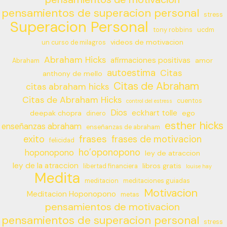
pensamientos de superacion personal
stress
Superacion Personal
tony robbins
ucdm
videos de motivacion
un curso de milagros
Abraham Hicks
afirmaciones positivas
amor
Abraham
autoestima
Citas
anthony de mello
Citas de Abraham
citas abraham hicks
Citas de Abraham Hicks
cuentos
control del estress
Dios
eckhart tolle
deepak chopra
ego
dinero
esther hicks
enseñanzas abraham
enseñanzas de abraham
frases
exito
frases de motivacion
felicidad
ho’oponopono
hoponopono
ley de atraccion
ley de la atraccion
libros gratis
libertad financiera
louise hay
Medita
meditacion
meditaciones guiadas
Motivacion
Meditacion Hoponopono
metas
pensamientos de motivacion
pensamientos de superacion personal
stress