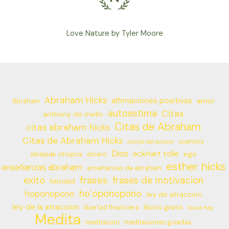
Love Nature by Tyler Moore
Abraham Hicks
afirmaciones positivas
amor
Abraham
autoestima
Citas
anthony de mello
Citas de Abraham
citas abraham hicks
Citas de Abraham Hicks
cuentos
control del estress
Dios
eckhart tolle
deepak chopra
ego
dinero
esther hicks
enseñanzas abraham
enseñanzas de abraham
frases
exito
frases de motivacion
felicidad
ho’oponopono
hoponopono
ley de atraccion
ley de la atraccion
libros gratis
libertad financiera
louise hay
Medita
meditacion
meditaciones guiadas