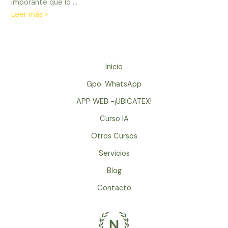
imporante que lo …
Citas
Leer más »
de
Eckart
Tolle
–
Inicio
El
Gpo. WhatsApp
Poder
del
APP WEB -¡UBICATEX!
Ahora
Curso IA
Otros Cursos
Servicios
Blog
Contacto