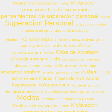
Motivacion
Meditacion Hoponopono
metas
pensamientos de motivacion
pensamientos de superacion personal
stress
Superacion Personal
tony robbins
ucdm
videos de motivacion
un curso de milagros
Abraham Hicks
afirmaciones positivas
amor
Abraham
autoestima
Citas
anthony de mello
Citas de Abraham
citas abraham hicks
Citas de Abraham Hicks
cuentos
control del estress
Dios
eckhart tolle
deepak chopra
ego
dinero
esther hicks
enseñanzas abraham
enseñanzas de abraham
frases
exito
frases de motivacion
felicidad
ho’oponopono
hoponopono
ley de atraccion
ley de la atraccion
libros gratis
libertad financiera
louise hay
Medita
meditacion
meditaciones guiadas
Motivacion
Meditacion Hoponopono
metas
pensamientos de motivacion