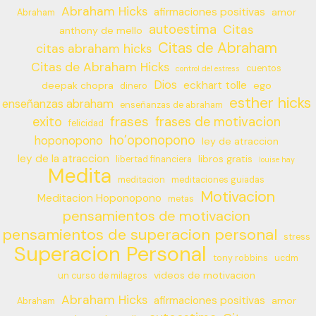
Abraham Hicks
afirmaciones positivas
amor
Abraham
autoestima
Citas
anthony de mello
Citas de Abraham
citas abraham hicks
Citas de Abraham Hicks
cuentos
control del estress
Dios
eckhart tolle
deepak chopra
ego
dinero
esther hicks
enseñanzas abraham
enseñanzas de abraham
frases
exito
frases de motivacion
felicidad
ho’oponopono
hoponopono
ley de atraccion
ley de la atraccion
libros gratis
libertad financiera
louise hay
Medita
meditacion
meditaciones guiadas
Motivacion
Meditacion Hoponopono
metas
pensamientos de motivacion
pensamientos de superacion personal
stress
Superacion Personal
tony robbins
ucdm
videos de motivacion
un curso de milagros
Abraham Hicks
afirmaciones positivas
amor
Abraham