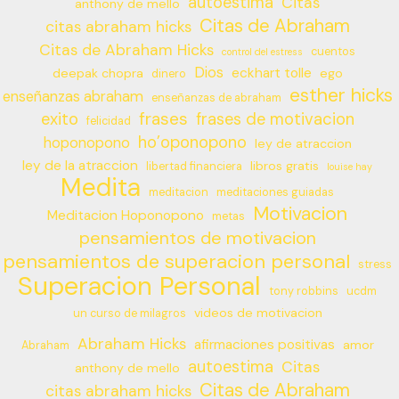
autoestima
Citas
anthony de mello
Citas de Abraham
citas abraham hicks
Citas de Abraham Hicks
cuentos
control del estress
Dios
eckhart tolle
deepak chopra
ego
dinero
esther hicks
enseñanzas abraham
enseñanzas de abraham
frases
exito
frases de motivacion
felicidad
ho’oponopono
hoponopono
ley de atraccion
ley de la atraccion
libros gratis
libertad financiera
louise hay
Medita
meditacion
meditaciones guiadas
Motivacion
Meditacion Hoponopono
metas
pensamientos de motivacion
pensamientos de superacion personal
stress
Superacion Personal
tony robbins
ucdm
videos de motivacion
un curso de milagros
Abraham Hicks
afirmaciones positivas
amor
Abraham
autoestima
Citas
anthony de mello
Citas de Abraham
citas abraham hicks