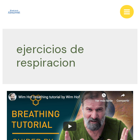
Ir
al
Main
contenido
Men
ejercicios de
respiracion