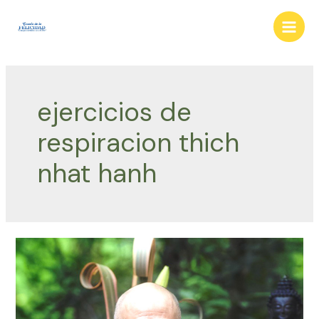
Ir
al
Main
contenido
Men
ejercicios de
respiracion thich
nhat hanh