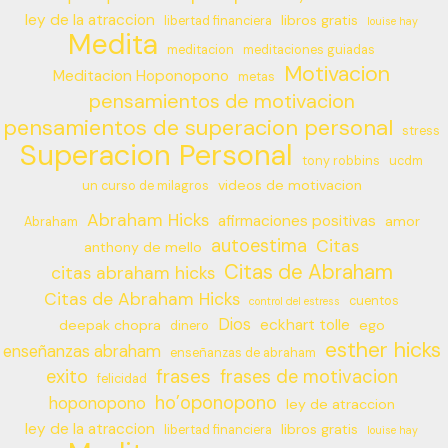
ley de la atraccion
libros gratis
libertad financiera
louise hay
Medita
meditacion
meditaciones guiadas
Motivacion
Meditacion Hoponopono
metas
pensamientos de motivacion
pensamientos de superacion personal
stress
Superacion Personal
tony robbins
ucdm
videos de motivacion
un curso de milagros
Abraham Hicks
afirmaciones positivas
amor
Abraham
autoestima
Citas
anthony de mello
Citas de Abraham
citas abraham hicks
Citas de Abraham Hicks
cuentos
control del estress
Dios
eckhart tolle
deepak chopra
ego
dinero
esther hicks
enseñanzas abraham
enseñanzas de abraham
frases
exito
frases de motivacion
felicidad
ho’oponopono
hoponopono
ley de atraccion
ley de la atraccion
libros gratis
libertad financiera
louise hay