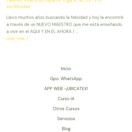
Talleres
,
Videos en Español
,
Yoga & Tai Chi
/ Por
escfelicidad
Llevo muchos años buscando la felicidad y hoy la encontré
a través de un NUEVO MAESTRO que me está enseñando
a vivir en el AQUI Y EN EL AHORA / …
Maestro
Leer más »
Thay
/
Thich
Nhat
Inicio
Hanh
Gpo. WhatsApp
–
APRENDE
APP WEB -¡UBICATEX!
A
Curso IA
VIVIR
Otros Cursos
EN
EL
Servicios
AQUI
Blog
Y