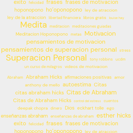
frases
exito
frases de motivacion
felicidad
ho’oponopono
hoponopono
ley de atraccion
ley de la atraccion
libros gratis
libertad financiera
louise hay
Medita
meditacion
meditaciones guiadas
Motivacion
Meditacion Hoponopono
metas
pensamientos de motivacion
pensamientos de superacion personal
stress
Superacion Personal
tony robbins
ucdm
videos de motivacion
un curso de milagros
Abraham Hicks
afirmaciones positivas
amor
Abraham
autoestima
Citas
anthony de mello
Citas de Abraham
citas abraham hicks
Citas de Abraham Hicks
cuentos
control del estress
Dios
eckhart tolle
deepak chopra
ego
dinero
esther hicks
enseñanzas abraham
enseñanzas de abraham
frases
exito
frases de motivacion
felicidad
ho’oponopono
hoponopono
ley de atraccion