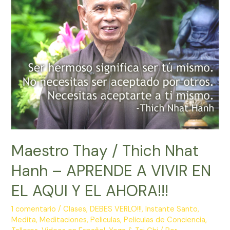
Maestro Thay / Thich Nhat
Hanh – APRENDE A VIVIR EN
EL AQUI Y EL AHORA!!!
1 comentario
/
Clases
,
DEBES VERLO!!!
,
Instante Santo
,
Medita
,
Meditaciones
,
Peliculas
,
Peliculas de Conciencia
,