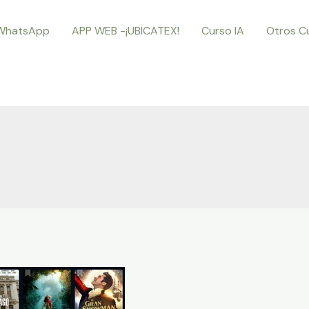
WhatsApp
APP WEB -¡UBICATEX!
Curso IA
Otros C