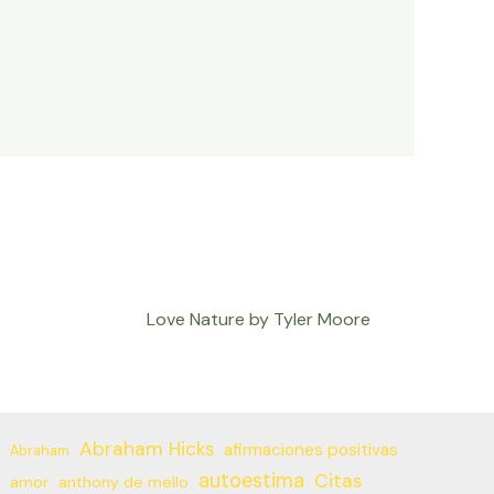
Love Nature by Tyler Moore
Abraham Hicks
afirmaciones positivas
Abraham
autoestima
Citas
amor
anthony de mello