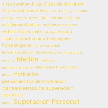
Citas de Abraham
citas abraham hicks
Citas de Abraham Hicks
cuentos
control del estress
Dios
eckhart tolle
deepak chopra
ego
dinero
enseñanzas abraham
enseñanzas de abraham
esther hicks
frases
exito
felicidad
frases de motivacion
hoponopono
ho’oponopono
ley de atraccion
ley de la atraccion
libros gratis
libertad financiera
Medita
meditacion
louise hay
Meditacion Hoponopono
meditaciones guiadas
Motivacion
metas
pensamientos de motivacion
pensamientos de superacion
personal
Superacion Personal
stress