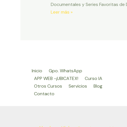
Documentales y Series Favoritas de 
Mis
Leer más »
Peliculas,
Series
y
Documentales
Favoritas
de
Netflix,
Inicio
Gpo. WhatsApp
Amazon
APP WEB -¡UBICATEX!
Curso IA
Prime
Otros Cursos
Servicios
Blog
y
Contacto
Disney
Plus