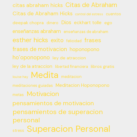
Citas de Abraham
citas abraham hicks
Citas de Abraham Hicks
cuentos
control del estress
Dios
eckhart tolle
deepak chopra
ego
dinero
enseñanzas abraham
enseñanzas de abraham
esther hicks
frases
exito
felicidad
frases de motivacion
hoponopono
ho’oponopono
ley de atraccion
ley de la atraccion
libros gratis
libertad financiera
Medita
meditacion
louise hay
Meditacion Hoponopono
meditaciones guiadas
Motivacion
metas
pensamientos de motivacion
pensamientos de superacion
personal
Superacion Personal
stress