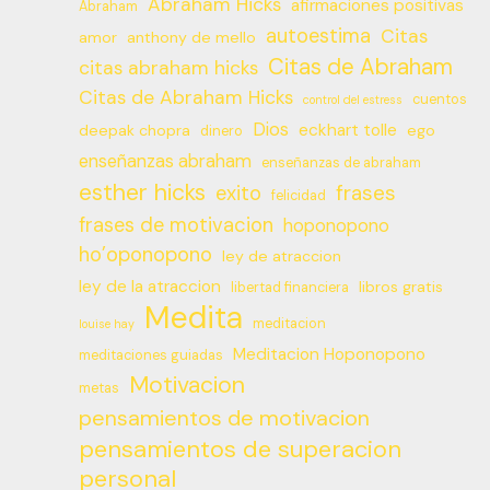
Abraham Hicks
afirmaciones positivas
Abraham
autoestima
Citas
amor
anthony de mello
Citas de Abraham
citas abraham hicks
Citas de Abraham Hicks
cuentos
control del estress
Dios
eckhart tolle
deepak chopra
ego
dinero
enseñanzas abraham
enseñanzas de abraham
esther hicks
frases
exito
felicidad
frases de motivacion
hoponopono
ho’oponopono
ley de atraccion
ley de la atraccion
libros gratis
libertad financiera
Medita
meditacion
louise hay
Meditacion Hoponopono
meditaciones guiadas
Motivacion
metas
pensamientos de motivacion
pensamientos de superacion
personal