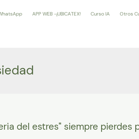
WhatsApp
APP WEB -¡UBICATEX!
Curso IA
Otros C
siedad
teria del estres" siempre pierdes