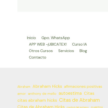
ansiedad
–
Eliminelos
de
su
vida
Inicio
Gpo. WhatsApp
hoy
APP WEB -¡UBICATEX!
Curso IA
mismo!
Otros Cursos
Servicios
Blog
Contacto
Abraham Hicks
afirmaciones positivas
Abraham
autoestima
Citas
amor
anthony de mello
Citas de Abraham
citas abraham hicks
Citas de Abraham Hicks
cuentos
control del estress