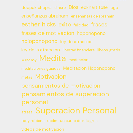
Dios
eckhart tolle
deepak chopra
ego
dinero
enseñanzas abraham
enseñanzas de abraham
esther hicks
frases
exito
felicidad
frases de motivacion
hoponopono
ho’oponopono
ley de atraccion
ley de la atraccion
libros gratis
libertad financiera
Medita
meditacion
louise hay
Meditacion Hoponopono
meditaciones guiadas
Motivacion
metas
pensamientos de motivacion
pensamientos de superacion
personal
Superacion Personal
stress
tony robbins
ucdm
un curso de milagros
videos de motivacion