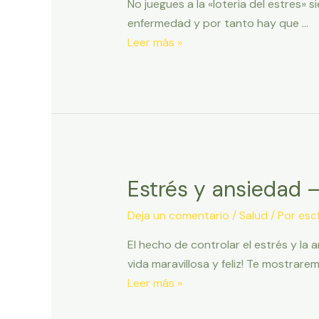
No juegues a la «loteria del estres»
toca
enfermedad y por tanto hay que …
No
Leer más »
juegues
a
la
«loteria
del
estres»
siempre
Estrés y ansiedad –
pierdes
porque
Deja un comentario
/
Salud
/ Por
escf
siempre
El hecho de controlar el estrés y l
te
vida maravillosa y feliz! Te mostrarem
toca
Estrés
Leer más »
y