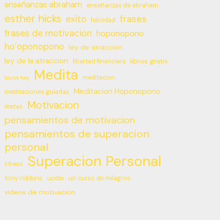
enseñanzas abraham
enseñanzas de abraham
esther hicks
frases
exito
felicidad
frases de motivacion
hoponopono
ho’oponopono
ley de atraccion
ley de la atraccion
libros gratis
libertad financiera
Medita
meditacion
louise hay
Meditacion Hoponopono
meditaciones guiadas
Motivacion
metas
pensamientos de motivacion
pensamientos de superacion
personal
Superacion Personal
stress
tony robbins
ucdm
un curso de milagros
videos de motivacion