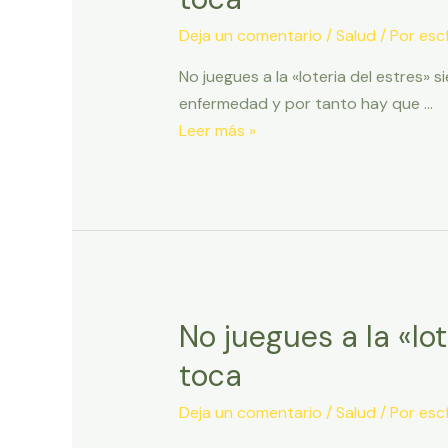
Deja un comentario
/
Salud
/ Por
escf
No juegues a la «loteria del estres»
enfermedad y por tanto hay que …
No
Leer más »
juegues
a
la
"loteria
del
estres"
siempre
No juegues a la «lo
pierdes
toca
porque
siempre
Deja un comentario
/
Salud
/ Por
escf
te