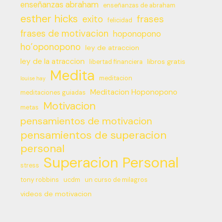
enseñanzas abraham
enseñanzas de abraham
esther hicks
frases
exito
felicidad
frases de motivacion
hoponopono
ho’oponopono
ley de atraccion
ley de la atraccion
libros gratis
libertad financiera
Medita
meditacion
louise hay
Meditacion Hoponopono
meditaciones guiadas
Motivacion
metas
pensamientos de motivacion
pensamientos de superacion
personal
Superacion Personal
stress
tony robbins
ucdm
un curso de milagros
videos de motivacion