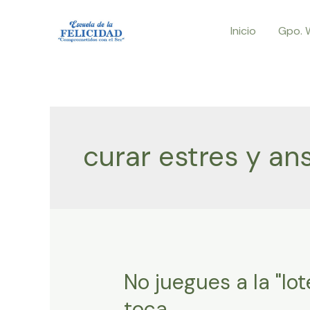
Ir
Inicio
Gpo. 
al
contenido
curar estres y an
No juegues a la "lo
toca