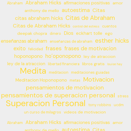
Abraham Hicks
afirmaciones positivas
amor
Abraham
autoestima
Citas
anthony de mello
Citas de Abraham
citas abraham hicks
Citas de Abraham Hicks
cuentos
control del estress
Dios
eckhart tolle
deepak chopra
ego
dinero
esther hicks
enseñanzas abraham
enseñanzas de abraham
frases
exito
frases de motivacion
felicidad
ho’oponopono
hoponopono
ley de atraccion
ley de la atraccion
libros gratis
libertad financiera
louise hay
Medita
meditacion
meditaciones guiadas
Motivacion
Meditacion Hoponopono
metas
pensamientos de motivacion
pensamientos de superacion personal
stress
Superacion Personal
tony robbins
ucdm
videos de motivacion
un curso de milagros
Abraham Hicks
afirmaciones positivas
amor
Abraham
autoestima
Citas
anthony de mello