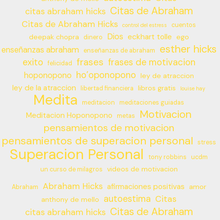
Citas de Abraham
citas abraham hicks
Citas de Abraham Hicks
cuentos
control del estress
Dios
eckhart tolle
deepak chopra
ego
dinero
esther hicks
enseñanzas abraham
enseñanzas de abraham
frases
exito
frases de motivacion
felicidad
ho’oponopono
hoponopono
ley de atraccion
ley de la atraccion
libros gratis
libertad financiera
louise hay
Medita
meditacion
meditaciones guiadas
Motivacion
Meditacion Hoponopono
metas
pensamientos de motivacion
pensamientos de superacion personal
stress
Superacion Personal
tony robbins
ucdm
videos de motivacion
un curso de milagros
Abraham Hicks
afirmaciones positivas
amor
Abraham
autoestima
Citas
anthony de mello
Citas de Abraham
citas abraham hicks