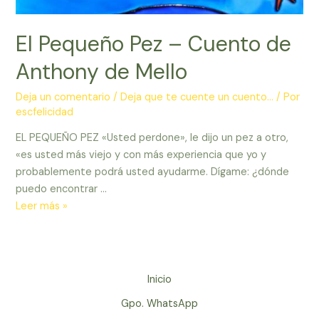
El Pequeño Pez – Cuento de
Anthony de Mello
Deja un comentario
/
Deja que te cuente un cuento...
/ Por
escfelicidad
EL PEQUEÑO PEZ «Usted perdone», le dijo un pez a otro,
«es usted más viejo y con más experiencia que yo y
probablemente podrá usted ayudarme. Dígame: ¿dónde
puedo encontrar …
El
Leer más »
Pequeño
Pez
–
Cuento
Inicio
de
Gpo. WhatsApp
Anthony