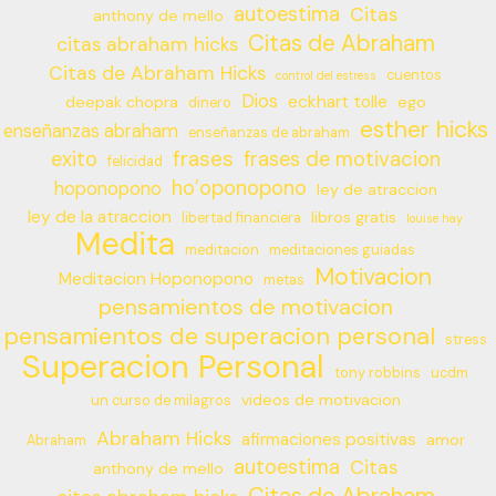
autoestima
Citas
anthony de mello
Citas de Abraham
citas abraham hicks
Citas de Abraham Hicks
cuentos
control del estress
Dios
eckhart tolle
deepak chopra
ego
dinero
esther hicks
enseñanzas abraham
enseñanzas de abraham
frases
exito
frases de motivacion
felicidad
ho’oponopono
hoponopono
ley de atraccion
ley de la atraccion
libros gratis
libertad financiera
louise hay
Medita
meditacion
meditaciones guiadas
Motivacion
Meditacion Hoponopono
metas
pensamientos de motivacion
pensamientos de superacion personal
stress
Superacion Personal
tony robbins
ucdm
videos de motivacion
un curso de milagros
Abraham Hicks
afirmaciones positivas
amor
Abraham
autoestima
Citas
anthony de mello
Citas de Abraham