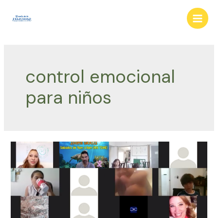
Ir
al
Main
contenido
Men
control emocional
para niños