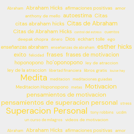
Abraham Hicks
afirmaciones positivas
amor
Abraham
autoestima
Citas
anthony de mello
Citas de Abraham
citas abraham hicks
Citas de Abraham Hicks
cuentos
control del estress
Dios
eckhart tolle
deepak chopra
ego
dinero
esther hicks
enseñanzas abraham
enseñanzas de abraham
frases
exito
frases de motivacion
felicidad
ho’oponopono
hoponopono
ley de atraccion
ley de la atraccion
libros gratis
libertad financiera
louise hay
Medita
meditacion
meditaciones guiadas
Motivacion
Meditacion Hoponopono
metas
pensamientos de motivacion
pensamientos de superacion personal
stress
Superacion Personal
tony robbins
ucdm
videos de motivacion
un curso de milagros
Abraham Hicks
afirmaciones positivas
amor
Abraham