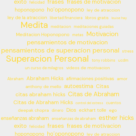
frases
exito
frases de motivacion
felicidad
ho’oponopono
hoponopono
ley de atraccion
ley de la atraccion
libros gratis
libertad financiera
louise hay
Medita
meditacion
meditaciones guiadas
Motivacion
Meditacion Hoponopono
metas
pensamientos de motivacion
pensamientos de superacion personal
stress
Superacion Personal
tony robbins
ucdm
videos de motivacion
un curso de milagros
Abraham Hicks
afirmaciones positivas
amor
Abraham
autoestima
Citas
anthony de mello
Citas de Abraham
citas abraham hicks
Citas de Abraham Hicks
cuentos
control del estress
Dios
eckhart tolle
deepak chopra
ego
dinero
esther hicks
enseñanzas abraham
enseñanzas de abraham
frases
exito
frases de motivacion
felicidad
ho’oponopono
hoponopono
ley de atraccion