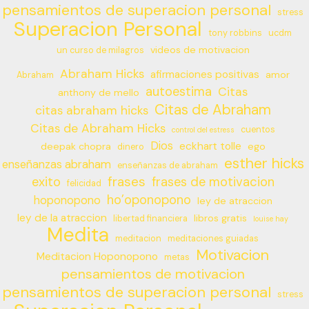
pensamientos de superacion personal
stress
Superacion Personal
tony robbins
ucdm
videos de motivacion
un curso de milagros
Abraham Hicks
afirmaciones positivas
amor
Abraham
autoestima
Citas
anthony de mello
Citas de Abraham
citas abraham hicks
Citas de Abraham Hicks
cuentos
control del estress
Dios
eckhart tolle
deepak chopra
ego
dinero
esther hicks
enseñanzas abraham
enseñanzas de abraham
frases
exito
frases de motivacion
felicidad
ho’oponopono
hoponopono
ley de atraccion
ley de la atraccion
libros gratis
libertad financiera
louise hay
Medita
meditacion
meditaciones guiadas
Motivacion
Meditacion Hoponopono
metas
pensamientos de motivacion
pensamientos de superacion personal
stress