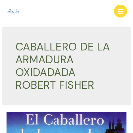
Ir
al
Main
contenido
Men
CABALLERO DE LA
ARMADURA
OXIDADADA
ROBERT FISHER