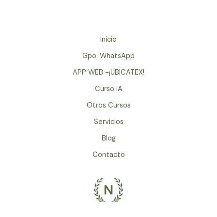
Caballero
de
la
Armadura
Inicio
Oxidada
Gpo. WhatsApp
de
Robert
APP WEB -¡UBICATEX!
Fisher
Curso IA
–
Otros Cursos
CUENTO
DE
Servicios
CONCIENCIA
Blog
FANTÁSTICO!!!
Contacto