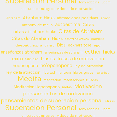
Superacion Personal
tony robbins
ucdm
videos de motivacion
un curso de milagros
Abraham Hicks
afirmaciones positivas
amor
Abraham
autoestima
Citas
anthony de mello
Citas de Abraham
citas abraham hicks
Citas de Abraham Hicks
cuentos
control del estress
Dios
eckhart tolle
deepak chopra
ego
dinero
esther hicks
enseñanzas abraham
enseñanzas de abraham
frases
exito
frases de motivacion
felicidad
ho’oponopono
hoponopono
ley de atraccion
ley de la atraccion
libros gratis
libertad financiera
louise hay
Medita
meditacion
meditaciones guiadas
Motivacion
Meditacion Hoponopono
metas
pensamientos de motivacion
pensamientos de superacion personal
stress
Superacion Personal
tony robbins
ucdm
videos de motivacion
un curso de milagros