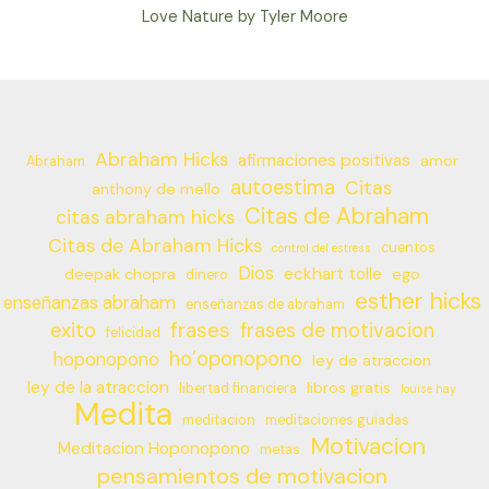
Love Nature by Tyler Moore
Abraham Hicks
afirmaciones positivas
amor
Abraham
autoestima
Citas
anthony de mello
Citas de Abraham
citas abraham hicks
Citas de Abraham Hicks
cuentos
control del estress
Dios
eckhart tolle
deepak chopra
ego
dinero
esther hicks
enseñanzas abraham
enseñanzas de abraham
frases
exito
frases de motivacion
felicidad
ho’oponopono
hoponopono
ley de atraccion
ley de la atraccion
libros gratis
libertad financiera
louise hay
Medita
meditacion
meditaciones guiadas
Motivacion
Meditacion Hoponopono
metas
pensamientos de motivacion