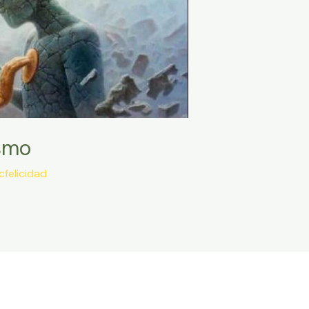
smo
cfelicidad