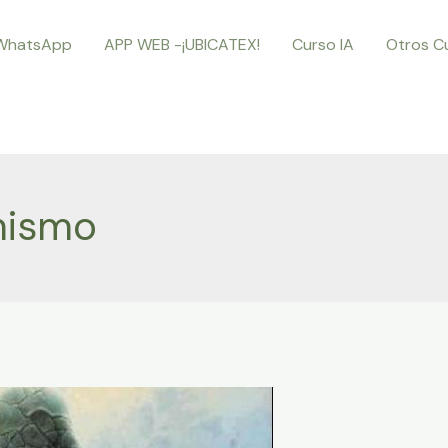
WhatsApp
APP WEB -¡UBICATEX!
Curso IA
Otros C
mismo