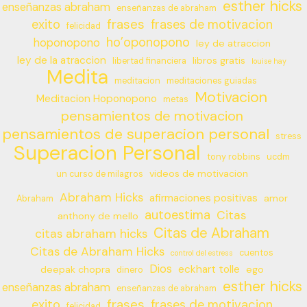
esther hicks
enseñanzas abraham
enseñanzas de abraham
frases
exito
frases de motivacion
felicidad
ho’oponopono
hoponopono
ley de atraccion
ley de la atraccion
libros gratis
libertad financiera
louise hay
Medita
meditacion
meditaciones guiadas
Motivacion
Meditacion Hoponopono
metas
pensamientos de motivacion
pensamientos de superacion personal
stress
Superacion Personal
tony robbins
ucdm
videos de motivacion
un curso de milagros
Abraham Hicks
afirmaciones positivas
amor
Abraham
autoestima
Citas
anthony de mello
Citas de Abraham
citas abraham hicks
Citas de Abraham Hicks
cuentos
control del estress
Dios
eckhart tolle
deepak chopra
ego
dinero
esther hicks
enseñanzas abraham
enseñanzas de abraham
frases
exito
frases de motivacion
felicidad