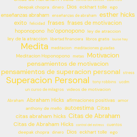
Dios
eckhart tolle
deepak chopra
ego
dinero
esther hicks
enseñanzas abraham
enseñanzas de abraham
frases
exito
frases de motivacion
felicidad
ho’oponopono
hoponopono
ley de atraccion
ley de la atraccion
libros gratis
libertad financiera
louise hay
Medita
meditacion
meditaciones guiadas
Motivacion
Meditacion Hoponopono
metas
pensamientos de motivacion
pensamientos de superacion personal
stress
Superacion Personal
tony robbins
ucdm
videos de motivacion
un curso de milagros
Abraham Hicks
afirmaciones positivas
amor
Abraham
autoestima
Citas
anthony de mello
Citas de Abraham
citas abraham hicks
Citas de Abraham Hicks
cuentos
control del estress
Dios
eckhart tolle
deepak chopra
ego
dinero