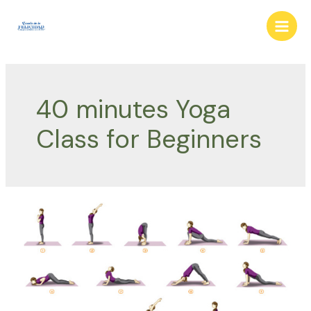
Ir
al
Main
contenido
Men
40 minutes Yoga
Class for Beginners