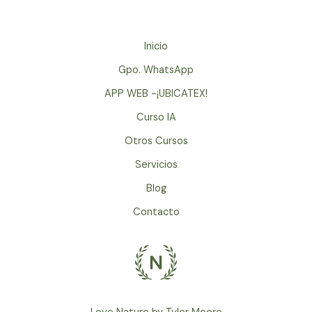
mision
entradas
y
proposito
Inicio
en
Gpo. WhatsApp
la
APP WEB -¡UBICATEX!
vida,
ocacion,
Curso IA
vision
Otros Cursos
personal
Servicios
Blog
Contacto