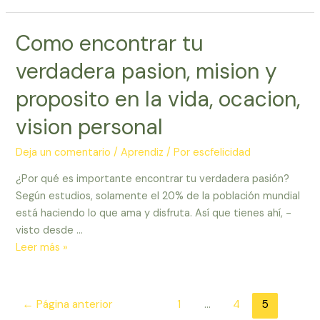
Tecnicas
de
Como encontrar tu
Liberacion
Emocional
verdadera pasion, mision y
por
Niki
proposito en la vida, ocacion,
Kraya
vision personal
–
22/oct/2011
Deja un comentario
/
Aprendiz
/ Por
escfelicidad
¿Por qué es importante encontrar tu verdadera pasión?
Según estudios, solamente el 20% de la población mundial
está haciendo lo que ama y disfruta. Así que tienes ahí, -
visto desde …
Como
Leer más »
encontrar
tu
verdadera
Paginación
←
Página anterior
1
…
4
5
pasion,
de