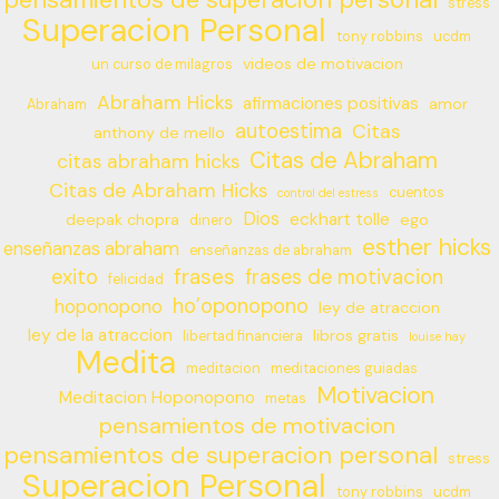
stress
Superacion Personal
tony robbins
ucdm
videos de motivacion
un curso de milagros
Abraham Hicks
afirmaciones positivas
amor
Abraham
autoestima
Citas
anthony de mello
Citas de Abraham
citas abraham hicks
Citas de Abraham Hicks
cuentos
control del estress
Dios
eckhart tolle
deepak chopra
ego
dinero
esther hicks
enseñanzas abraham
enseñanzas de abraham
frases
exito
frases de motivacion
felicidad
ho’oponopono
hoponopono
ley de atraccion
ley de la atraccion
libros gratis
libertad financiera
louise hay
Medita
meditacion
meditaciones guiadas
Motivacion
Meditacion Hoponopono
metas
pensamientos de motivacion
pensamientos de superacion personal
stress
Superacion Personal
tony robbins
ucdm