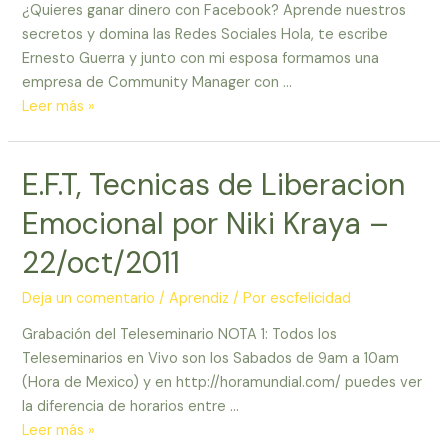
¿Quieres ganar dinero con Facebook? Aprende nuestros
secretos y domina las Redes Sociales Hola, te escribe
Ernesto Guerra y junto con mi esposa formamos una
empresa de Community Manager con …
Club
Leer más »
del
Aprendiz
E.F.T, Tecnicas de Liberacion
–
Conviertete
Emocional por Niki Kraya –
en
Community
22/oct/2011
Manager
y
Deja un comentario
/
Aprendiz
/ Por
escfelicidad
GANA
Grabación del Teleseminario NOTA 1: Todos los
DINERO
Teleseminarios en Vivo son los Sabados de 9am a 10am
con
(Hora de Mexico) y en http://horamundial.com/ puedes ver
las
la diferencia de horarios entre …
Redes
E.F.T,
Leer más »
Sociales!!!