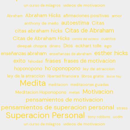
videos de motivacion
un curso de milagros
Abraham Hicks
afirmaciones positivas
amor
Abraham
autoestima
Citas
anthony de mello
Citas de Abraham
citas abraham hicks
Citas de Abraham Hicks
cuentos
control del estress
Dios
eckhart tolle
deepak chopra
ego
dinero
esther hicks
enseñanzas abraham
enseñanzas de abraham
frases
exito
frases de motivacion
felicidad
ho’oponopono
hoponopono
ley de atraccion
ley de la atraccion
libros gratis
libertad financiera
louise hay
Medita
meditacion
meditaciones guiadas
Motivacion
Meditacion Hoponopono
metas
pensamientos de motivacion
pensamientos de superacion personal
stress
Superacion Personal
tony robbins
ucdm
videos de motivacion
un curso de milagros