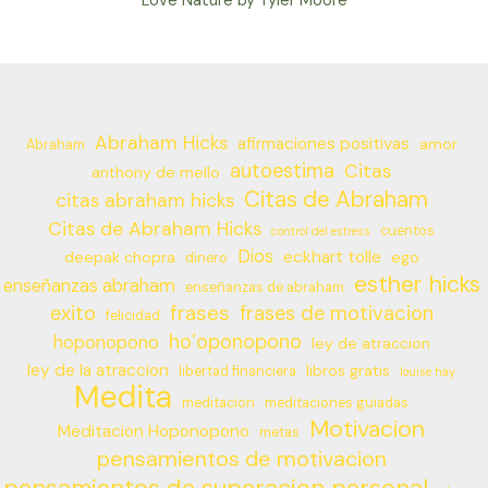
Love Nature by Tyler Moore
Abraham Hicks
afirmaciones positivas
amor
Abraham
autoestima
Citas
anthony de mello
Citas de Abraham
citas abraham hicks
Citas de Abraham Hicks
cuentos
control del estress
Dios
eckhart tolle
deepak chopra
ego
dinero
esther hicks
enseñanzas abraham
enseñanzas de abraham
frases
exito
frases de motivacion
felicidad
ho’oponopono
hoponopono
ley de atraccion
ley de la atraccion
libros gratis
libertad financiera
louise hay
Medita
meditacion
meditaciones guiadas
Motivacion
Meditacion Hoponopono
metas
pensamientos de motivacion
pensamientos de superacion personal