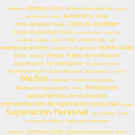
Abraham Hicks
afirmaciones positivas
amor
Abraham
autoestima
Citas
anthony de mello
Citas de Abraham
citas abraham hicks
Citas de Abraham Hicks
cuentos
control del estress
Dios
eckhart tolle
deepak chopra
ego
dinero
esther hicks
enseñanzas abraham
enseñanzas de abraham
frases
exito
frases de motivacion
felicidad
ho’oponopono
hoponopono
ley de atraccion
ley de la atraccion
libros gratis
libertad financiera
louise hay
Medita
meditacion
meditaciones guiadas
Motivacion
Meditacion Hoponopono
metas
pensamientos de motivacion
pensamientos de superacion personal
stress
Superacion Personal
tony robbins
ucdm
videos de motivacion
un curso de milagros
Abraham Hicks
afirmaciones positivas
amor
Abraham