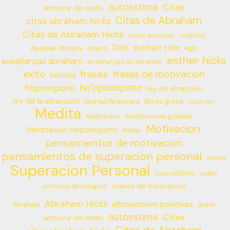
autoestima
Citas
anthony de mello
Citas de Abraham
citas abraham hicks
Citas de Abraham Hicks
cuentos
control del estress
Dios
eckhart tolle
deepak chopra
ego
dinero
esther hicks
enseñanzas abraham
enseñanzas de abraham
frases
exito
frases de motivacion
felicidad
ho’oponopono
hoponopono
ley de atraccion
ley de la atraccion
libros gratis
libertad financiera
louise hay
Medita
meditacion
meditaciones guiadas
Motivacion
Meditacion Hoponopono
metas
pensamientos de motivacion
pensamientos de superacion personal
stress
Superacion Personal
tony robbins
ucdm
videos de motivacion
un curso de milagros
Abraham Hicks
afirmaciones positivas
amor
Abraham
autoestima
Citas
anthony de mello