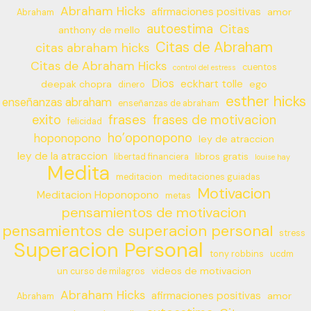
Abraham Hicks
afirmaciones positivas
amor
Abraham
autoestima
Citas
anthony de mello
Citas de Abraham
citas abraham hicks
Citas de Abraham Hicks
cuentos
control del estress
Dios
eckhart tolle
deepak chopra
ego
dinero
esther hicks
enseñanzas abraham
enseñanzas de abraham
frases
exito
frases de motivacion
felicidad
ho’oponopono
hoponopono
ley de atraccion
ley de la atraccion
libros gratis
libertad financiera
louise hay
Medita
meditacion
meditaciones guiadas
Motivacion
Meditacion Hoponopono
metas
pensamientos de motivacion
pensamientos de superacion personal
stress
Superacion Personal
tony robbins
ucdm
videos de motivacion
un curso de milagros
Abraham Hicks
afirmaciones positivas
amor
Abraham