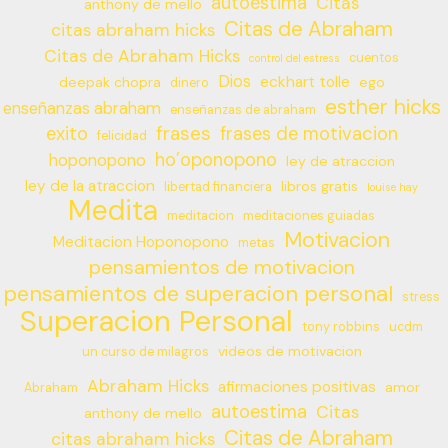
autoestima
Citas
anthony de mello
Citas de Abraham
citas abraham hicks
Citas de Abraham Hicks
cuentos
control del estress
Dios
eckhart tolle
deepak chopra
ego
dinero
esther hicks
enseñanzas abraham
enseñanzas de abraham
frases
exito
frases de motivacion
felicidad
ho’oponopono
hoponopono
ley de atraccion
ley de la atraccion
libros gratis
libertad financiera
louise hay
Medita
meditacion
meditaciones guiadas
Motivacion
Meditacion Hoponopono
metas
pensamientos de motivacion
pensamientos de superacion personal
stress
Superacion Personal
tony robbins
ucdm
videos de motivacion
un curso de milagros
Abraham Hicks
afirmaciones positivas
amor
Abraham
autoestima
Citas
anthony de mello
Citas de Abraham
citas abraham hicks