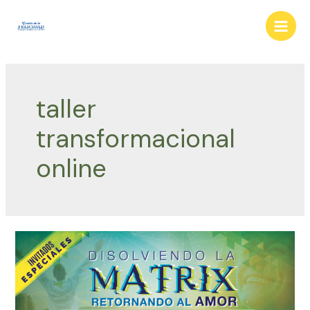
Ir
al
Main
contenido
Men
taller
transformacional
online